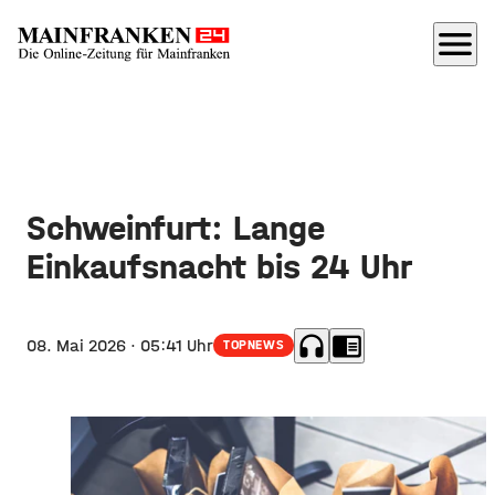
menu
Schweinfurt: Lange
Einkaufsnacht bis 24 Uhr
headphones
chrome_reader_mode
08. Mai 2026
· 05:41 Uhr
TOPNEWS