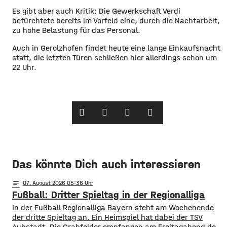
Es gibt aber auch Kritik: Die Gewerkschaft Verdi
befürchtete bereits im Vorfeld eine, durch die Nachtarbeit,
zu hohe Belastung für das Personal.
Auch in Gerolzhofen findet heute eine lange Einkaufsnacht
statt, die letzten Türen schließen hier allerdings schon um
22 Uhr.
Das könnte Dich auch interessieren
notes
07
. August 2026 05:36
Fußball: Dritter Spieltag in der Regionalliga
In der Fußball Regionalliga Bayern steht am Wochenende
der dritte Spieltag an. Ein Heimspiel hat dabei der TSV
Aubstadt. Die Grabfelder empfangen am Freitagabend den