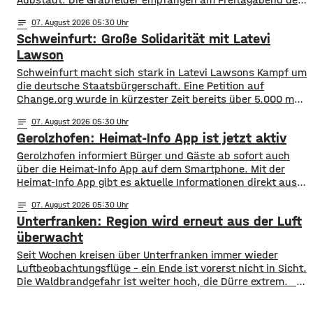
SV Wacker Burghausen. Während die Gäste mit zwei
notes
07
. August 2026 05:30
Siegen aus zwei Spielen aktuell an der Tabellenspitze
Schweinfurt: Große Solidarität mit Latevi
stehen, hat Aubstadt erst ein Ligaspiel absolviert, dieses
aber gegen Schweinfurt gewonnen. Anpfiff ist
Lawson
Schweinfurt macht sich stark in Latevi Lawsons Kampf um
die deutsche Staatsbürgerschaft. Eine Petition auf
Change.org wurde in kürzester Zeit bereits über 5.000 mal
unterzeichnet. Latevi Lawson stammt aus Togo, lebt aber
notes
07
. August 2026 05:30
seit vielen Jahren in Schweinfurt. Seit über acht Jahren
Gerolzhofen: Heimat-Info App ist jetzt aktiv
betreibt er ein Restaurant, bietet Kochkurse an und
organisiert Caterings. Dennoch droht ihm gemeinsam
Gerolzhofen informiert Bürger und Gäste ab sofort auch
über die Heimat-Info App auf dem Smartphone. Mit der
Heimat-Info App gibt es aktuelle Informationen direkt aus
dem Rathaus, Nachrichten aus den Bereichen Sport, Kunst
notes
07
. August 2026 05:30
und Kultur und einen Veranstaltungskalender. Sie
Unterfranken: Region wird erneut aus der Luft
informiert auch über Vereine, Straßensperrungen oder
aktuell zum Beispiel den Marktplatzumbau. Auf der
überwacht
Plattform Heimat-Info sind
​​Seit Wochen kreisen über Unterfranken immer wieder
Luftbeobachtungsflüge – ein Ende ist vorerst nicht in Sicht.
Die Waldbrandgefahr ist weiter hoch, die Dürre extrem. ​
Wie die Regierung von Unterfranken jetzt mitgeteilt hat,
finden deshalb am Wochenende wieder Kontrollflüge statt.