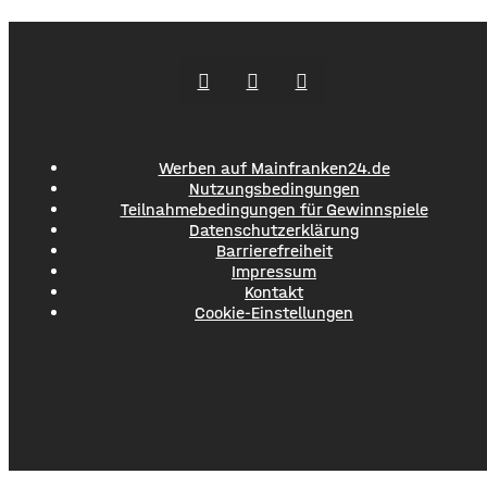
Die Flugzeuge halten dabei Ausschau nach möglichen
Brandherden. ​Die Situation bleibt angespannt: Nicht nur
in den Wäldern, sondern
Werben auf Mainfranken24.de
Nutzungsbedingungen
Teilnahmebedingungen für Gewinnspiele
Datenschutzerklärung
Barrierefreiheit
Impressum
Kontakt
Cookie-Einstellungen