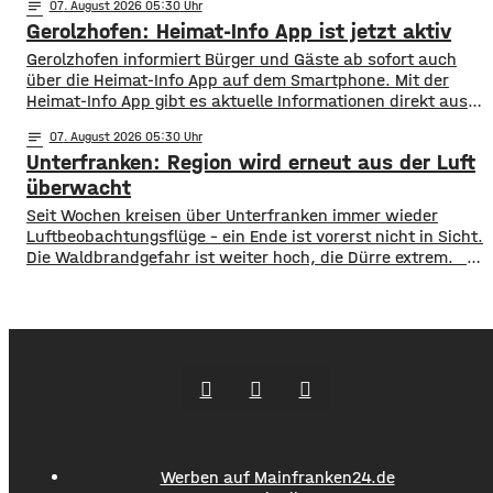
notes
07
. August 2026 05:30
seit vielen Jahren in Schweinfurt. Seit über acht Jahren
Gerolzhofen: Heimat-Info App ist jetzt aktiv
betreibt er ein Restaurant, bietet Kochkurse an und
organisiert Caterings. Dennoch droht ihm gemeinsam
Gerolzhofen informiert Bürger und Gäste ab sofort auch
über die Heimat-Info App auf dem Smartphone. Mit der
Heimat-Info App gibt es aktuelle Informationen direkt aus
dem Rathaus, Nachrichten aus den Bereichen Sport, Kunst
notes
07
. August 2026 05:30
und Kultur und einen Veranstaltungskalender. Sie
Unterfranken: Region wird erneut aus der Luft
informiert auch über Vereine, Straßensperrungen oder
aktuell zum Beispiel den Marktplatzumbau. Auf der
überwacht
Plattform Heimat-Info sind
​​Seit Wochen kreisen über Unterfranken immer wieder
Luftbeobachtungsflüge – ein Ende ist vorerst nicht in Sicht.
Die Waldbrandgefahr ist weiter hoch, die Dürre extrem. ​
Wie die Regierung von Unterfranken jetzt mitgeteilt hat,
finden deshalb am Wochenende wieder Kontrollflüge statt.
Die Flugzeuge halten dabei Ausschau nach möglichen
Brandherden. ​Die Situation bleibt angespannt: Nicht nur
in den Wäldern, sondern
Werben auf Mainfranken24.de