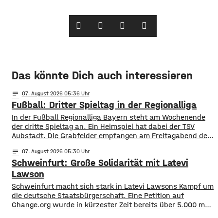
Das könnte Dich auch interessieren
notes
07
. August 2026 05:36
Fußball: Dritter Spieltag in der Regionalliga
In der Fußball Regionalliga Bayern steht am Wochenende
der dritte Spieltag an. Ein Heimspiel hat dabei der TSV
Aubstadt. Die Grabfelder empfangen am Freitagabend den
SV Wacker Burghausen. Während die Gäste mit zwei
notes
07
. August 2026 05:30
Siegen aus zwei Spielen aktuell an der Tabellenspitze
Schweinfurt: Große Solidarität mit Latevi
stehen, hat Aubstadt erst ein Ligaspiel absolviert, dieses
aber gegen Schweinfurt gewonnen. Anpfiff ist
Lawson
Schweinfurt macht sich stark in Latevi Lawsons Kampf um
die deutsche Staatsbürgerschaft. Eine Petition auf
Change.org wurde in kürzester Zeit bereits über 5.000 mal
unterzeichnet. Latevi Lawson stammt aus Togo, lebt aber