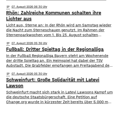
fast 61.000 Kfz ein altes Autokennzeichen. Die meisten
notes
07
. August 2026 06:30
sind es mit rund 11.900 mit dem Kennzeichen OCH für den
Rhön: Zahlreiche Kommunen schalten ihre
Altlandkreis Ochsenfurt. Dahinter kommen EBN für Ebern
mit fast 8.800 und
Lichter aus
Licht aus, Sterne an: In der Rhön wird am Samstag wieder
die Nacht zum Sterneschauen genutzt. Im Rahmen der
Sternenparkwochen vom 1. Bis 23. August schalten
insgesamt 16 Kommunen aus den Landkreisen Rhön
notes
07
. August 2026 05:36
Grabfeld und Bad Kissingen ihre öffentliche Beleuchtung
Fußball: Dritter Spieltag in der Regionalliga
teilweise oder komplett ab. Mit dabei sind unter anderem
Bad Neustadt, Hammelburg, Fladungen, Oberelsbach und
In der Fußball Regionalliga Bayern steht am Wochenende
Wildflecken. Ziel ist
der dritte Spieltag an. Ein Heimspiel hat dabei der TSV
Aubstadt. Die Grabfelder empfangen am Freitagabend den
SV Wacker Burghausen. Während die Gäste mit zwei
notes
07
. August 2026 05:30
Siegen aus zwei Spielen aktuell an der Tabellenspitze
Schweinfurt: Große Solidarität mit Latevi
stehen, hat Aubstadt erst ein Ligaspiel absolviert, dieses
aber gegen Schweinfurt gewonnen. Anpfiff ist
Lawson
Schweinfurt macht sich stark in Latevi Lawsons Kampf um
die deutsche Staatsbürgerschaft. Eine Petition auf
Change.org wurde in kürzester Zeit bereits über 5.000 mal
unterzeichnet. Latevi Lawson stammt aus Togo, lebt aber
seit vielen Jahren in Schweinfurt. Seit über acht Jahren