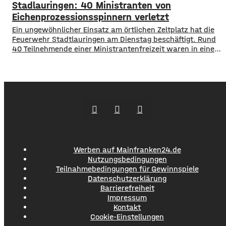
Stadlauringen: 40 Ministranten von
mit und fuhr dann einfach davon. Der PKW wurde an der
Front massiv beschädigt, der
Eichenprozessionsspinnern verletzt
Ein ungewöhnlicher Einsatz am örtlichen Zeltplatz hat die
Feuerwehr Stadtlauringen am Dienstag beschäftigt. Rund
40 Teilnehmende einer Ministrantenfreizeit waren in einem
Kletterwald mit den Brennhaaren des
Eichenprozessionsspinners in Kontakt gekommen. Da die
Betroffenen auch mit den anderen Teilnehmern der Freizeit
Kontakt hatten mussten schließlich alle 94 Camper
untersucht werden. Die Haare der
Eichenprozessionsspinner können schwere
Werben auf Mainfranken24.de
Nutzungsbedingungen
Teilnahmebedingungen für Gewinnspiele
Datenschutzerklärung
Barrierefreiheit
Impressum
Kontakt
Cookie-Einstellungen