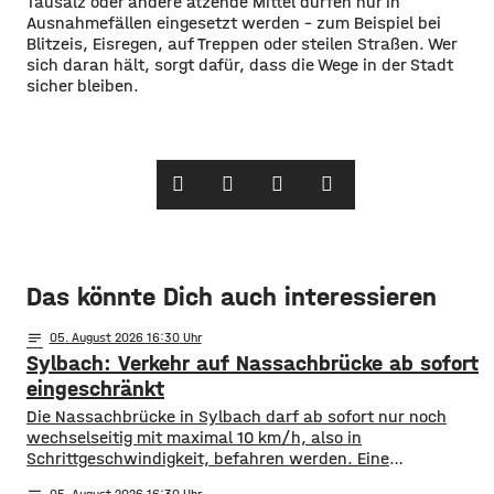
Tausalz oder andere ätzende Mittel dürfen nur in
Ausnahmefällen eingesetzt werden – zum Beispiel bei
Blitzeis, Eisregen, auf Treppen oder steilen Straßen. Wer
sich daran hält, sorgt dafür, dass die Wege in der Stadt
sicher bleiben.
Das könnte Dich auch interessieren
notes
05
. August 2026 16:30
Sylbach: Verkehr auf Nassachbrücke ab sofort
eingeschränkt
Die Nassachbrücke in Sylbach darf ab sofort nur noch
wechselseitig mit maximal 10 km/h, also in
Schrittgeschwindigkeit, befahren werden. Eine
entsprechende Anordnung hat das Hassfurter
05
. August 2026 16:30