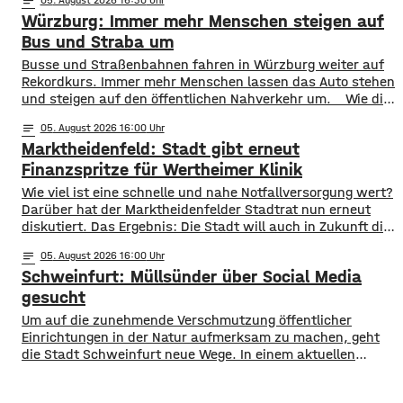
notes
Landratsamt am Mittwochnachmittag veröffentlicht.
Würzburg: Immer mehr Menschen steigen auf
Hintergrund ist das der Schwerlastverkehr aufgrund der
kurzfristigen Sperrung der Nassachbrücke in Haßfurt
Bus und Straba um
deutlich zugenommen hat. Durch die Begrenzung der
​​Busse und Straßenbahnen fahren in Würzburg weiter auf
Höchstgeschwindigkeit soll das über 50 Jahre
Rekordkurs. Immer mehr Menschen lassen das Auto stehen
und steigen auf den öffentlichen Nahverkehr um. ​Wie die
WVV jetzt mitgeteilt hat, wurden im ersten Halbjahr 2026
notes
05
. August 2026 16:00
so viele Fahrgäste transportiert wie nie zuvor. Insgesamt
Marktheidenfeld: Stadt gibt erneut
waren knapp 18 Millionen Menschen im öffentlichen
Nahverkehr unterwegs. ​Besonders deutlich zeigt sich
Finanzspritze für Wertheimer Klinik
​​Wie viel ist eine schnelle und nahe Notfallversorgung wert?
Darüber hat der Marktheidenfelder Stadtrat nun erneut
diskutiert. Das Ergebnis: Die Stadt will auch in Zukunft die
Notaufnahme im benachbarten Bürgerspital in Wertheim
notes
05
. August 2026 16:00
finanziell unterstützen. ​Über 31.000 Euro fließen in
Schweinfurt: Müllsünder über Social Media
diesem Jahr an den entsprechenden Förderverein des
Krankenhauses. Denn: Allein im letzten Jahr haben sich
gesucht
120 Menschen aus Marktheidenfeld
Um auf die zunehmende Verschmutzung öffentlicher
Einrichtungen in der Natur aufmerksam zu machen, geht
die Stadt Schweinfurt neue Wege. In einem aktuellen
Social Media Post zeigt die Verwaltung mit zahlreichen
Bildern die Verschmutzung am Haardthäußchen im