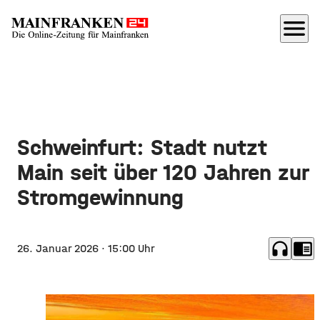
menu
Schweinfurt: Stadt nutzt
Main seit über 120 Jahren zur
Stromgewinnung
headphones
chrome_reader_mode
26. Januar 2026
· 15:00 Uhr