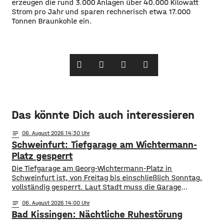
erzeugen die rund 3.000 Anlagen über 40.000 Kilowatt
Strom pro Jahr und sparen rechnerisch etwa 17.000
Tonnen Braunkohle ein.
Das könnte Dich auch interessieren
notes
06
. August 2026 14:30
Schweinfurt: Tiefgarage am Wichtermann-
Platz gesperrt
Die Tiefgarage am Georg-Wichtermann-Platz in
Schweinfurt ist, von Freitag bis einschließlich Sonntag,
vollständig gesperrt. Laut Stadt muss die Garage
umfangreich gereinigt werden. Die Tiefgarage steht
notes
06
. August 2026 14:00
während der Sperrung weder für Ein- noch Ausfahrten zur
Bad Kissingen: Nächtliche Ruhestörung
Verfügung. Alternative Parkmöglichkeiten bieten unter