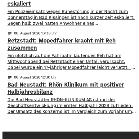
anderem, die Tiefgarage Graben oder die Parkgarage
eskaliert
Kunsthalle.
Ein Polizeieinsatz wegen Ruhestörung in der Nacht zum
Donnerstag in Bad Kissingen ist nach kurzer Zeit eskaliert.
Gegen halb zwei hatten Anwohner eines
Mehrfamilienhauses die Polizei gerufen, da aus einer
notes
06
. August 2026 13:30
Wohnung laute Stimmen zu hören waren. N achdem die
Retzstadt: Mopedfahrer kracht mit Reh
Beamten vergeblich versucht hatten mit den Ruhestörern
in Kontakt zu treten, nahmen sie eine Anzeige auf.
zusammen
​​Ein plötzlich auf die Fahrbahn laufendes Reh hat am
Mittwochabend bei Retzstadt einen Unfall verursacht.
Dabei wurde ein 17-jähriger Mopedfahrer leicht verletzt. ​
Laut Polizei war der Jugendliche gegen 21 Uhr mit
notes
06
. August 2026 12:30
seinem Moped zwischen Retzstadt und Güntersleben
Bad Neustadt: Rhön Klinikum mit positiver
unterwegs. Etwa 800 Meter nach dem Ortsausgang von
Retzstadt trat plötzlich das Reh auf die Fahrbahn. ​Der 17-
Halbjahresbilanz
Jährige erfasste das Tier und stürzte. Er kam mit leichten
Die Bad Neustädter RHÖN-KLINIKUM AG ist mit der
Verletzungen
Geschäftsentwicklung im ersten Halbjahr 2026 zufrieden.
Der Umsatz des Konzerns ist im Vergleich zum Vorjahr um
rund 30 Millionen Euro auf knapp 864 Millionen gestiegen.
Von Januar bis Juni wurden fast 514.000 Patientinnen und
Patienten ambulant und stationär behandelt, 9 % mehr als
im Vorjahr. Für das