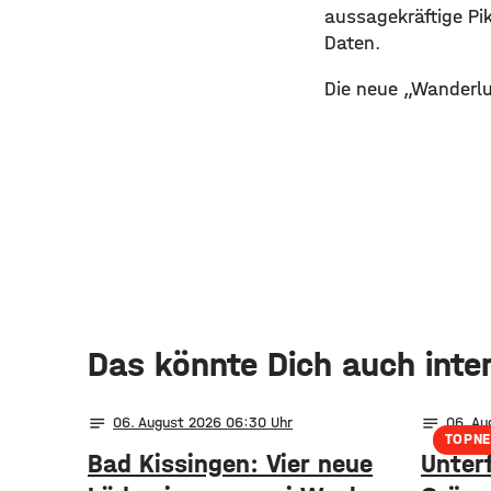
aussagekräftige Pi
Daten.
Die neue „Wanderlus
Das könnte Dich auch inte
notes
notes
06
. August 2026 06:30
06
. A
TOPN
Bad Kissingen: Vier neue
Unter