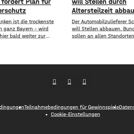
fordert Plan für
will Stellen durch
rschutz
Altersteilzeit abba
ranken ist die trockenste
Der Automobilzulieferer Sc
in ganz Bayern – wird
will Stellen abbauen. Bun
ier bald weiter zur
sollen an allen Standorten
are? Angesichts trockener
auch in Schweinfurt – in
niedriger Pegelstände und
1.300 Arbeitsplätze gestr
nder Hitze schlagen die
werden. Das soll über
im Bayerischen Landtag
Altersteilzeitregelungen p
​Mit einem neuen Antrag
Beschäftigte der Jahrgäng
 sie einen 10-Punkte-Wasser-
und älter können Angebot
lan für Bayern. ​Die Grünen-
Altersteilzeit nutzen. Lau
 hat dabei kurzfristige und
Konzern ist das Interesse
stige Maßnahmen im Petto.
groß. Hintergrund sind ein
dingungen
Teilnahmebedingungen für Gewinnspiele
Daten
en unter anderem
schwieriges Marktumfeld
Cookie-Einstellungen
sinkende Umsätze im