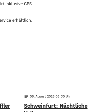
t inklusive GPS-
rvice erhältlich.
notes
06
. August 2026 05:30
fler
Schweinfurt: Nächtliche