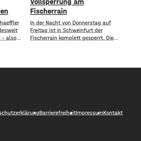
Vollsperrung am
uen
Fischerrain
haeffler
In der Nacht von Donnerstag auf
desweit
Freitag ist in Schweinfurt der
 – also
Fischerrain komplett gesperrt. Die
sgesamt
Sperrung dauert voraussichtlich von
ichen
22 bis fünf Uhr. Grund der Sperrung
sind Arbeiten am städtischen
assieren.
Fernwärmenetz. Aktuell ist die
e 1971
Straße aufgrund der Bauarbeiten
e zur
sowieso nur einspurig befahrbar. Der
t dem
Verkehr wird mit einer Ampel
 daran
geregelt. Eine zweite Vollsperrung
ist für die Nacht
schutzerklärung
Barrierefreiheit
Impressum
Kontakt
 und