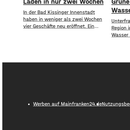
Läden in nur zwei Wochen
Grüne 
Wasse
In der Bad Kissinger Innenstadt
haben in weniger als zwei Wochen
​​Unterf
vier Geschäfte neu eröffnet. Ein
Region 
Café, eine Kaffee- und Weinbar, eine
Wasser h
Parfümerie und ein Second-Hand
Mangelw
Laden der Caritas erweitern jetzt
Böden, 
das Angebot im Stadtzentrum.
zunehme
Kissingens Oberbürgermeister Dirk
Grünen 
Vogel und der Wirtschaftsförderer
Alarm. 
der Stadt Sebastian Bünner sehen
fordern
damit ihr Engagement und den
Notfallp
aktuellen Kurs der
Fraktion
langfri
Werben auf Mainfranken24.de
Nutzungsbe
So soll