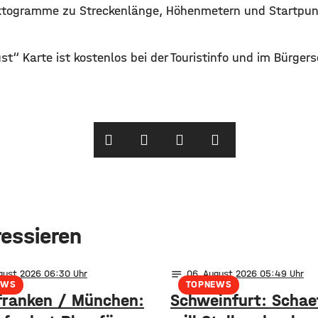
ktogramme zu Streckenlänge, Höhenmetern und Startpunk
t“ Karte ist kostenlos bei der Touristinfo und im Bürgerse
ressieren
notes
ugust 2026 06:30
06
. August 2026 05:49
EWS
TOPNEWS
franken / München:
Schweinfurt: Schaef