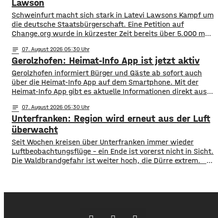
aber gegen Schweinfurt gewonnen. Anpfiff ist
Lawson
Schweinfurt macht sich stark in Latevi Lawsons Kampf um
die deutsche Staatsbürgerschaft. Eine Petition auf
Change.org wurde in kürzester Zeit bereits über 5.000 mal
unterzeichnet. Latevi Lawson stammt aus Togo, lebt aber
notes
07
. August 2026 05:30
seit vielen Jahren in Schweinfurt. Seit über acht Jahren
Gerolzhofen: Heimat-Info App ist jetzt aktiv
betreibt er ein Restaurant, bietet Kochkurse an und
organisiert Caterings. Dennoch droht ihm gemeinsam
Gerolzhofen informiert Bürger und Gäste ab sofort auch
über die Heimat-Info App auf dem Smartphone. Mit der
Heimat-Info App gibt es aktuelle Informationen direkt aus
dem Rathaus, Nachrichten aus den Bereichen Sport, Kunst
notes
07
. August 2026 05:30
und Kultur und einen Veranstaltungskalender. Sie
Unterfranken: Region wird erneut aus der Luft
informiert auch über Vereine, Straßensperrungen oder
aktuell zum Beispiel den Marktplatzumbau. Auf der
überwacht
Plattform Heimat-Info sind
​​Seit Wochen kreisen über Unterfranken immer wieder
Luftbeobachtungsflüge – ein Ende ist vorerst nicht in Sicht.
Die Waldbrandgefahr ist weiter hoch, die Dürre extrem. ​
Wie die Regierung von Unterfranken jetzt mitgeteilt hat,
finden deshalb am Wochenende wieder Kontrollflüge statt.
Die Flugzeuge halten dabei Ausschau nach möglichen
Brandherden. ​Die Situation bleibt angespannt: Nicht nur
in den Wäldern, sondern