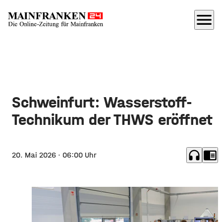
menu
Schweinfurt: Wasserstoff-
Technikum der THWS eröffnet
headphones
chrome_reader_mode
20. Mai 2026
· 06:00 Uhr