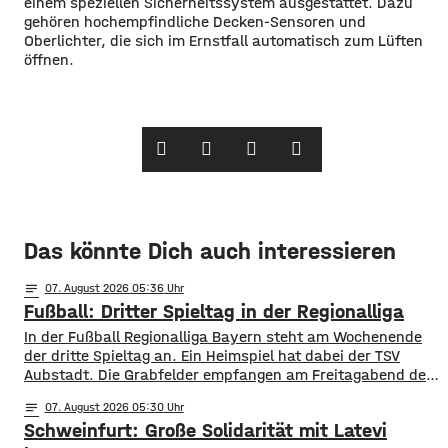
einem speziellen Sicherheitssystem ausgestattet. Dazu
gehören hochempfindliche Decken-Sensoren und
Oberlichter, die sich im Ernstfall automatisch zum Lüften
öffnen.
Das könnte Dich auch interessieren
notes
07
. August 2026 05:36
Fußball: Dritter Spieltag in der Regionalliga
In der Fußball Regionalliga Bayern steht am Wochenende
der dritte Spieltag an. Ein Heimspiel hat dabei der TSV
Aubstadt. Die Grabfelder empfangen am Freitagabend den
SV Wacker Burghausen. Während die Gäste mit zwei
notes
07
. August 2026 05:30
Siegen aus zwei Spielen aktuell an der Tabellenspitze
Schweinfurt: Große Solidarität mit Latevi
stehen, hat Aubstadt erst ein Ligaspiel absolviert, dieses