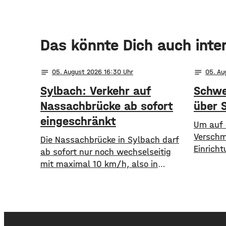
Das könnte Dich auch inte
notes
notes
05
. August 2026 16:30
05
. A
Sylbach: Verkehr auf
Schwe
Nassachbrücke ab sofort
über 
eingeschränkt
Um auf 
Verschm
Die Nassachbrücke in Sylbach darf
Einricht
ab sofort nur noch wechselseitig
aufmerk
mit maximal 10 km/h, also in
Stadt S
Schrittgeschwindigkeit, befahren
einem a
werden. Eine entsprechende
zeigt d
Anordnung hat das Hassfurter
zahlreic
Landratsamt am
Versch
Mittwochnachmittag veröffentlicht.