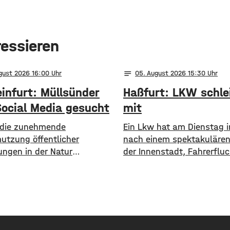
ressieren
notes
ugust 2026 16:00
05
. August 2026 15:30
infurt: Müllsünder
Haßfurt: LKW schle
Social Media gesucht
mit
die zunehmende
Ein Lkw hat am Dienstag i
utzung öffentlicher
nach einem spektakulären 
ungen in der Natur
der Innenstadt, Fahrerfluc
sam zu machen, geht die
begangen. Gegen 11 Uhr bl
chweinfurt neue Wege. In
LKW, der mit einem Anhän
ktuellen Social Media Post
unterwegs war, an einem 
ie Verwaltung mit
Auto hängen. Das Gespann
hen Bildern die
das Auto mehrere Meter m
mutzung am
fuhr dann einfach davon.