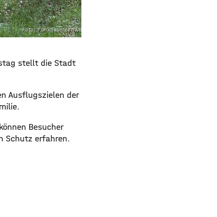
Foto: Funkhaus Schweinfurt
tag stellt die Stadt
n Ausflugszielen der
milie.
t können Besucher
n Schutz erfahren.