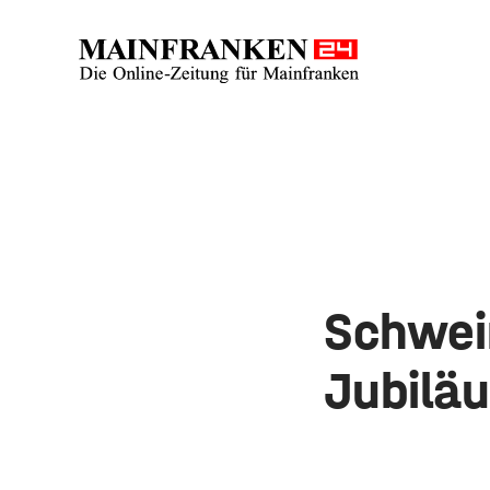
Schwein
Jubilä