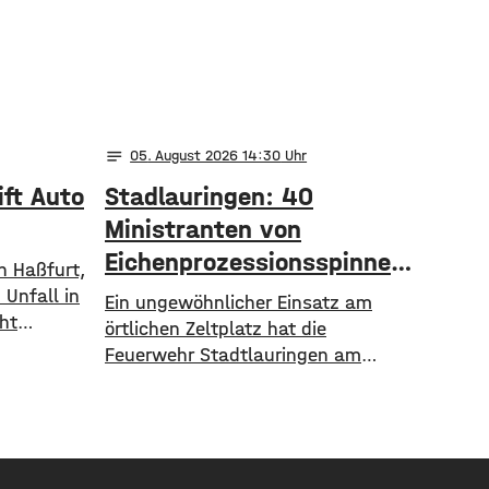
notes
05
. August 2026 14:30
ift Auto
Stadlauringen: 40
Ministranten von
Eichenprozessionsspinnern
n Haßfurt,
verletzt
Unfall in
Ein ungewöhnlicher Einsatz am
ht
örtlichen Zeltplatz hat die
ieb der
Feuerwehr Stadtlauringen am
ger
Dienstag beschäftigt. Rund 40
geparkten
Teilnehmende einer
 schleifte
Ministrantenfreizeit waren in einem
it und
Kletterwald mit den Brennhaaren
 Der PKW
des Eichenprozessionsspinners in