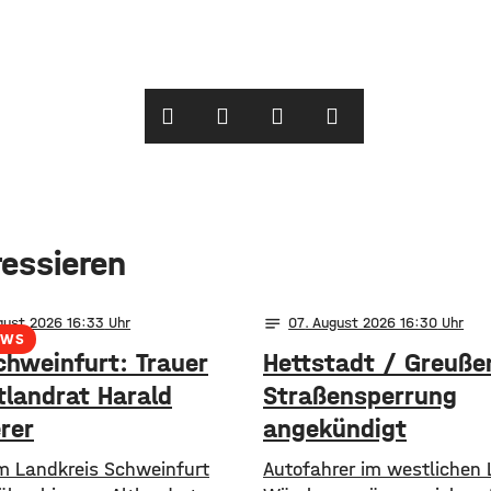
ressieren
notes
gust 2026 16:33
07
. August 2026 16:30
EWS
chweinfurt: Trauer
Hettstadt / Greuße
tlandrat Harald
Straßensperrung
rer
angekündigt
im Landkreis Schweinfurt
Autofahrer im westlichen 