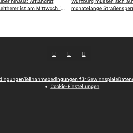
über hinaus: Altlandrat
Würzburg müssen sich auf
Leitherer ist am Mittwoch im
monatelange Straßensper
on 73 Jahren gestorben. Von
einstellen. Ab Dienstag, 1
s 2013 war Harald Leitherer
wird die Strecke zwischen
e lang Landrat in
und Greußenheim komplett
urt. In seiner Amtszeit
Das kündigt das Staatlic
as Kreisstraßennetz
an. Die Fahrbahn muss er
ut, aber auch ein
werden, sie weist Verdrüc
deckendes Radwegenetz mit
Abbrüche, Risse und gebr
änge von über 1.000
Fahrbahnränder auf. Auch
ern geschaffen. Außerdem
Entwässerung muss erneu
dingungen
Teilnahmebedingungen für Gewinnspiele
Daten
er
werden. Die Arbeiten seien
Cookie-Einstellungen