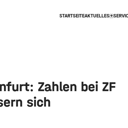
STARTSEITE
AKTUELLES
SERVI
expand_more
furt: Zahlen bei ZF
sern sich