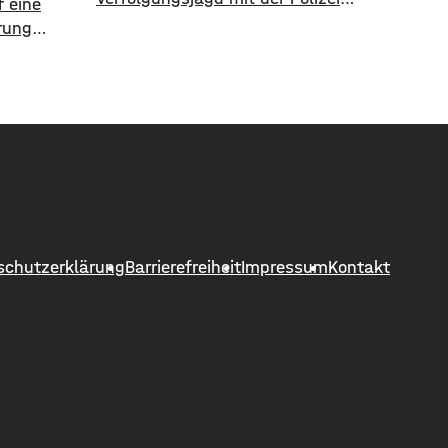
 eine
geliefert. Als eine Polizeistreife den
rung
17-jährigen gegen 13 Uhr
8. August
kontrollieren wollte, ergriff er die
 Hettstadt
Flucht. Mit überhöhter
 gesperrt.
Geschwindigkeit fuhr er in Richtung
he Bauamt
B286. Als in die Polizei stoppen
neuert
wollte rammte er den
kungen,
Streifenwagen, stürzte und setzte
ochene
anschließend seine Flucht fort,
 die
wobei er einen
ert
schutzerklärung
Barrierefreiheit
Impressum
Kontakt
 unter