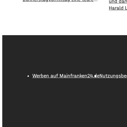
und dar
Halskette gestohlen worden. Gegen
Harald 
halb elf fragte ein Autofahrer den
Alter v
75-jährigen nach dem Weg zum
1995 bi
Krankenhaus. Dabei stieg eine Frau
18 Jahr
aus dem Auto, bedankte sich,
Schweinf
umarmte den Senior und hängte
wurde d
ihm eine wertlose Kette um.
ausgeba
Nachdem das Paar weitergefahren
flächen
war, bemerkte der 75-Jährige,
einer L
Kilomet
Werben auf Mainfranken24.de
Nutzungsbe
führte d