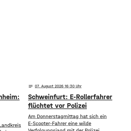
notes
07
. August 2026 16:30
nheim:
Schweinfurt: E-Rollerfahrer
flüchtet vor Polizei
Am Donnerstagmittag hat sich ein
E-Scooter-Fahrer eine wilde
Landkreis
Verfolgungsjagd mit der Polizei