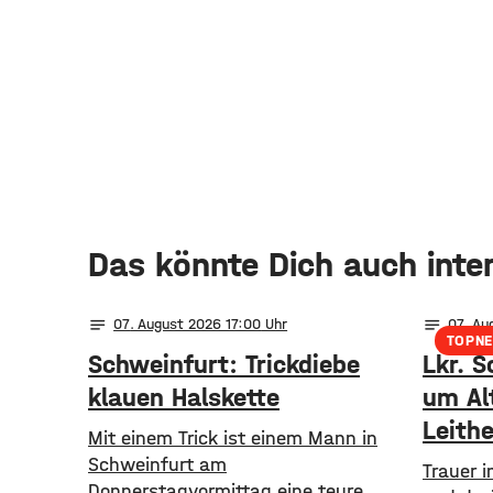
Das könnte Dich auch inte
notes
notes
07
. August 2026 17:00
07
. Au
TOPN
Schweinfurt: Trickdiebe
Lkr. S
klauen Halskette
um Al
Leithe
Mit einem Trick ist einem Mann in
Schweinfurt am
Trauer 
Donnerstagvormittag eine teure