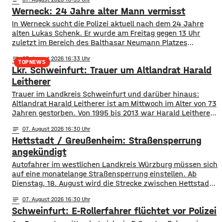
Werneck: 24 Jahre alter Mann vermisst
In Werneck sucht die Polizei aktuell nach dem 24 Jahre
alten Lukas Schenk. Er wurde am Freitag gegen 13 Uhr
zuletzt im Bereich des Balthasar Neumann Platzes
gesehen, seitdem fehlt von ihm jede Spur.
notes
07
. August 2026 16:33
Suchmaßnahmen der Polizei sind bislang ohne Erfolg
TOPNEWS
Lkr. Schweinfurt: Trauer um Altlandrat Harald
geblieben. Deswegen bitten die Ermittler jetzt um Hinweise
aus der Bevölkerung. Lukas Schenk könnte
Leitherer
Trauer im Landkreis Schweinfurt und darüber hinaus:
Altlandrat Harald Leitherer ist am Mittwoch im Alter von 73
Jahren gestorben. Von 1995 bis 2013 war Harald Leitherer
18 Jahre lang Landrat in Schweinfurt. In seiner Amtszeit
notes
07
. August 2026 16:30
wurde das Kreisstraßennetz ausgebaut, aber auch ein
Hettstadt / Greußenheim: Straßensperrung
flächendeckendes Radwegenetz mit einer Länge von über
1.000 Kilometern geschaffen. Außerdem führte der
angekündigt
Autofahrer im westlichen Landkreis Würzburg müssen sich
auf eine monatelange Straßensperrung einstellen. Ab
Dienstag, 18. August wird die Strecke zwischen Hettstadt
und Greußenheim komplett gesperrt. Das kündigt das
notes
07
. August 2026 16:30
Staatliche Bauamt an. Die Fahrbahn muss erneuert
Schweinfurt: E-Rollerfahrer flüchtet vor Polizei
werden, sie weist Verdrückungen, Abbrüche, Risse und
gebrochene Fahrbahnränder auf. Auch die Entwässerung