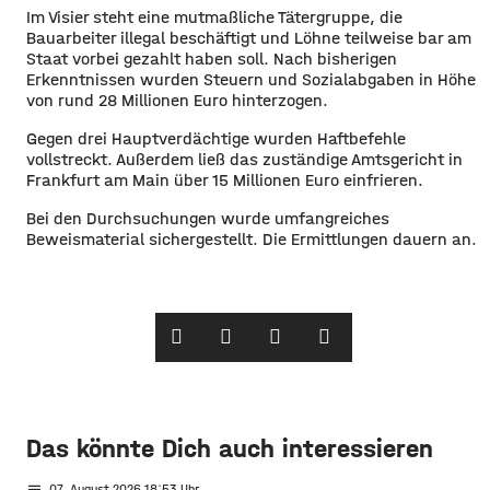
Im Visier steht eine mutmaßliche Tätergruppe, die
Bauarbeiter illegal beschäftigt und Löhne teilweise bar am
Staat vorbei gezahlt haben soll. Nach bisherigen
Erkenntnissen wurden Steuern und Sozialabgaben in Höhe
von rund 28 Millionen Euro hinterzogen.
Gegen drei Hauptverdächtige wurden Haftbefehle
vollstreckt. Außerdem ließ das zuständige Amtsgericht in
Frankfurt am Main über 15 Millionen Euro einfrieren.
Bei den Durchsuchungen wurde umfangreiches
Beweismaterial sichergestellt. Die Ermittlungen dauern an.
Das könnte Dich auch interessieren
notes
07
. August 2026 18:53