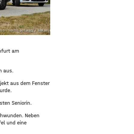
oto: Stefan Schwarz / BRK Würzburg
nfurt am
m aus.
bjekt aus dem Fenster
urde.
ten Seniorin.
schwunden. Neben
el und eine