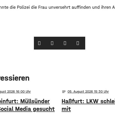
nnte die Polizei die Frau unversehrt auffinden und ihren 
ressieren
notes
ugust 2026 16:00
05
. August 2026 15:30
infurt: Müllsünder
Haßfurt: LKW schle
Social Media gesucht
mit