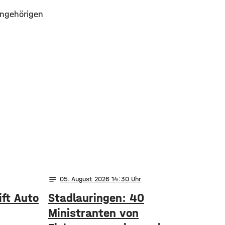
Angehörigen
notes
05
. August 2026 14:30
ift Auto
Stadlauringen: 40
Ministranten von