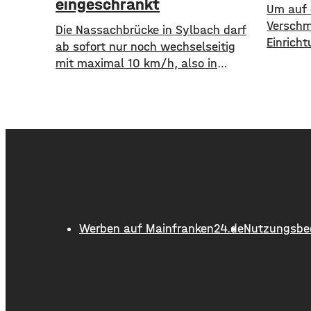
eingeschränkt
Um auf 
Verschm
Die Nassachbrücke in Sylbach darf
Einricht
ab sofort nur noch wechselseitig
aufmerk
mit maximal 10 km/h, also in
Stadt S
Schrittgeschwindigkeit, befahren
einem a
werden. Eine entsprechende
zeigt d
Anordnung hat das Hassfurter
zahlreic
Landratsamt am
Versch
Mittwochnachmittag veröffentlicht.
Haardth
Hintergrund ist das der
ruft di
Schwerlastverkehr aufgrund der
auf. Gl
kurzfristigen Sperrung der
gesucht
Nassachbrücke in Haßfurt deutlich
dass Bu
Werben auf Mainfranken24.de
Nutzungsbe
zugenommen hat. Durch die
Begrenzung der
Höchstgeschwindigkeit soll das
über 50 Jahre