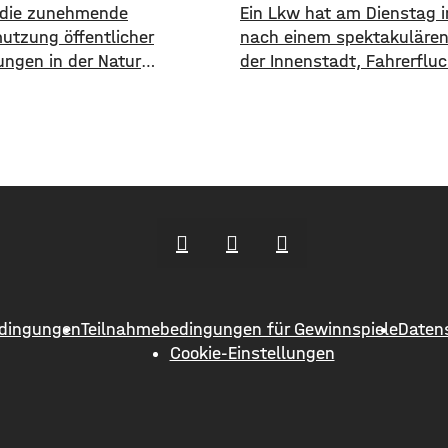
die zunehmende
Ein Lkw hat am Dienstag i
utzung öffentlicher
nach einem spektakulären 
ungen in der Natur
der Innenstadt, Fahrerfluc
sam zu machen, geht die
begangen. Gegen 11 Uhr bl
chweinfurt neue Wege. In
LKW, der mit einem Anhän
ktuellen Social Media Post
unterwegs war, an einem 
ie Verwaltung mit
Auto hängen. Das Gespann
hen Bildern die
das Auto mehrere Meter m
mutzung am
fuhr dann einfach davon.
äußchen im Stadtwald und
wurde an der Front massi
e Verursacher zum Aufräumen
beschädigt, der
eichzeitig werden Zeugen
 und darauf hingewiesen,
ßgelder bis …
dingungen
Teilnahmebedingungen für Gewinnspiele
Daten
Cookie-Einstellungen