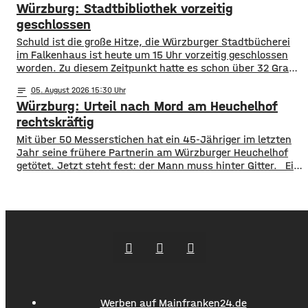
Würzburg: Stadtbibliothek vorzeitig
diesem Jahr an den entsprechenden Förderverein des
Krankenhauses. Denn: Allein im letzten Jahr haben sich
geschlossen
120 Menschen aus Marktheidenfeld
Schuld ist die große Hitze, die Würzburger Stadtbücherei
im Falkenhaus ist heute um 15 Uhr vorzeitig geschlossen
worden. Zu diesem Zeitpunkt hatte es schon über 32 Grad
im Eingangsbereich, Tendenz weiter steigend. Die
notes
05
. August 2026 15:30
vorzeitige Schließung begründet die Stadt mit dem Schutz
Würzburg: Urteil nach Mord am Heuchelhof
der Gesundheit der Besucher, vor allem aber auch der
Beschäftigten in der Stadtbücherei. Das
rechtskräftig
​​Mit über 50 Messerstichen hat ein 45-Jähriger im letzten
Jahr seine frühere Partnerin am Würzburger Heuchelhof
getötet. Jetzt steht fest: der Mann muss hinter Gitter. ​Ein
letzter Versuch die Gefängnisstrafe noch zu verhindern ist
jetzt gescheitert – wie der Bundesgerichtshof auf Anfrage
mitgeteilt hat, wurde die Revision der Verteidigung als
unbegründet verworfen. Damit ist das Mord-Urteil
jetzt rechtskräftig und
Werben auf Mainfranken24.de