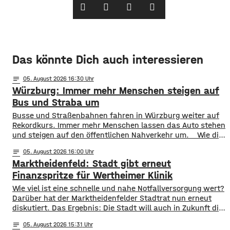
Das könnte Dich auch interessieren
notes
05
. August 2026 16:30
Würzburg: Immer mehr Menschen steigen auf
Bus und Straba um
​​Busse und Straßenbahnen fahren in Würzburg weiter auf
Rekordkurs. Immer mehr Menschen lassen das Auto stehen
und steigen auf den öffentlichen Nahverkehr um. ​Wie die
WVV jetzt mitgeteilt hat, wurden im ersten Halbjahr 2026
notes
05
. August 2026 16:00
so viele Fahrgäste transportiert wie nie zuvor. Insgesamt
Marktheidenfeld: Stadt gibt erneut
waren knapp 18 Millionen Menschen im öffentlichen
Nahverkehr unterwegs. ​Besonders deutlich zeigt sich
Finanzspritze für Wertheimer Klinik
​​Wie viel ist eine schnelle und nahe Notfallversorgung wert?
Darüber hat der Marktheidenfelder Stadtrat nun erneut
diskutiert. Das Ergebnis: Die Stadt will auch in Zukunft die
Notaufnahme im benachbarten Bürgerspital in Wertheim
notes
05
. August 2026 15:31
finanziell unterstützen. ​Über 31.000 Euro fließen in