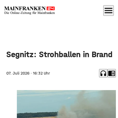
menu
Segnitz: Strohballen in Brand
headphones
chrome_reader_mode
07. Juli 2026
· 16:32 Uhr