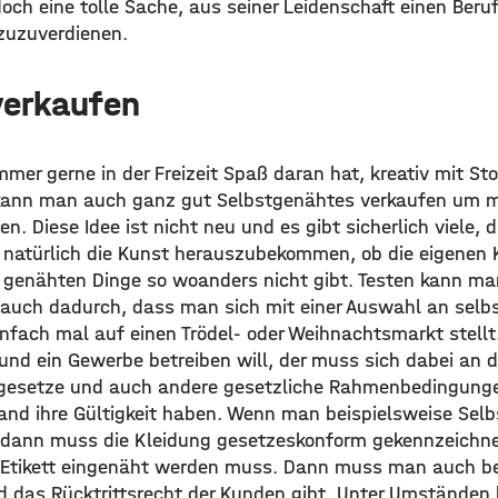
doch eine tolle Sache, aus seiner Leidenschaft einen Ber
zuzuverdienen.
verkaufen
er gerne in der Freizeit Spaß daran hat, kreativ mit S
 kann man auch ganz gut Selbstgenähtes verkaufen um m
n. Diese Idee ist nicht neu und es gibt sicherlich viele, 
s natürlich die Kunst herauszubekommen, ob die eigenen 
ie genähten Dinge so woanders nicht gibt. Testen kann m
 auch dadurch, dass man sich mit einer Auswahl an selb
nfach mal auf einen Trödel- oder Weihnachtsmarkt stellt.
und ein Gewerbe betreiben will, der muss sich dabei an d
esetze und auch andere gesetzliche Rahmenbedingungen 
and ihre Gültigkeit haben. Wenn man beispielsweise Sel
 dann muss die Kleidung gesetzeskonform gekennzeichn
 Etikett eingenäht werden muss. Dann muss man auch be
 das Rücktrittsrecht der Kunden gibt. Unter Umständen 