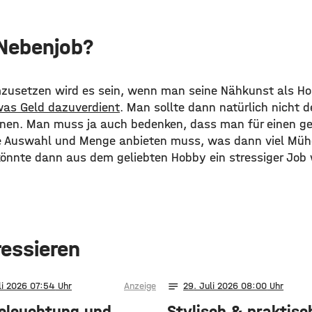
Nebenjob?
zusetzen wird es sein, wenn man seine Nähkunst als Ho
twas Geld dazuverdient
. Man sollte dann natürlich nicht 
nen. Man muss ja auch bedenken, dass man für einen ge
e Auswahl und Menge anbieten muss, was dann viel Mühe
könnte dann aus dem geliebten Hobby ein stressiger Job
ressieren
notes
li 2026 07:54
Anzeige
29
. Juli 2026 08:00
eleuchtung und
Stylisch & praktisc