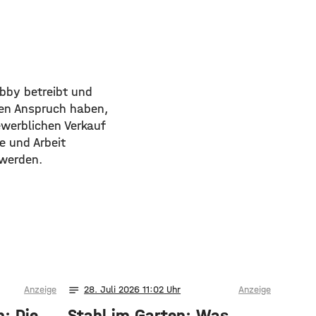
bby betreibt und
den Anspruch haben,
werblichen Verkauf
 und Arbeit
 werden.
notes
Anzeige
28
. Juli 2026 11:02
Anzeige
h: Die
Stahl im Garten: Was