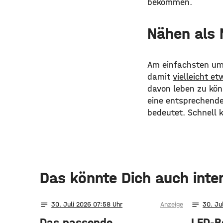
bekommen.
Nähen als 
Am einfachsten um
damit
vielleicht e
davon leben zu kön
eine entsprechend
bedeutet. Schnell 
Das könnte Dich auch inte
notes
notes
30
. Juli 2026 07:58
Anzeige
30
. Ju
Das passende
LED-B