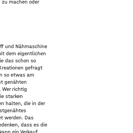
uf zu machen oder
toff und Nähmaschine
it dem eigentlichen
die das schon so
Kreationen gefragt
an so etwas am
st genähten
 Wer richtig
ie starken
halten, die in der
bstgenähtes
et werden. Das
denken, dass es die
kann ein Verkauf