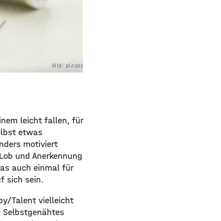
Bild: pixabay.com
em leicht fallen, für
elbst etwas
nders motiviert
) Lob und Anerkennung
was auch einmal für
 sich sein.
/Talent vielleicht
e Selbstgenähtes