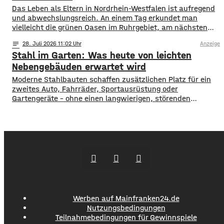
Das Leben als Eltern in Nordrhein-Westfalen ist aufregend
und abwechslungsreich. An einem Tag erkundet man
vielleicht die grünen Oasen im Ruhrgebiet, am nächsten
schlendert man durch die Einkaufsstraßen von Köln oder
notes
28
. Juli 2026 11:02
Anzeige
Düsseldorf. Spontaneität ist gefragt, aber gute
Stahl im Garten: Was heute von leichten
Vorbereitung ist alles. Wer mit Kindern unterwegs ist,
weiß, dass man für alle Eventualitäten gewappnet sein
Nebengebäuden erwartet wird
muss –
Moderne Stahlbauten schaffen zusätzlichen Platz für ein
zweites Auto, Fahrräder, Sportausrüstung oder
Gartengeräte – ohne einen langwierigen, störenden
Bauprozess. Sie werden als fertige Elemente geliefert,
lassen sich an die Bedingungen des Grundstücks anpassen
und können optisch auf das Wohnhaus abgestimmt
werden. Die Gestaltung des Bereichs rund um ein neu
gebautes Haus endet selten mit Bepflanzung
Werben auf Mainfranken24.de
Nutzungsbedingungen
Teilnahmebedingungen für Gewinnspiele