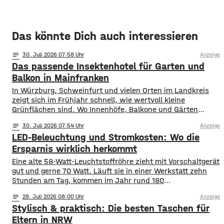
Das könnte Dich auch interessieren
notes
30
. Juli 2026 07:58
Anzeige
Das passende Insektenhotel für Garten und
Balkon in Mainfranken
In Würzburg, Schweinfurt und vielen Orten im Landkreis
zeigt sich im Frühjahr schnell, wie wertvoll kleine
Grünflächen sind. Wo Innenhöfe, Balkone und Gärten
blühen, finden Bestäuber Nahrung. Gleichzeitig stehen
notes
30
. Juli 2026 07:54
Anzeige
viele Insektenarten unter Druck: Versiegelte Flächen, sehr
LED-Beleuchtung und Stromkosten: Wo die
aufgeräumte Beete und weniger heimische Blühpflanzen
nehmen ihnen Nistplätze und Rückzugsräume. Ein
Ersparnis wirklich herkommt
Insektenhotel in Mainfranken ist keine Wunderlösung, kann
Eine alte 58-Watt-Leuchtstoffröhre zieht mit Vorschaltgerät
gut und gerne 70 Watt. Läuft sie in einer Werkstatt zehn
Stunden am Tag, kommen im Jahr rund 180
Kilowattstunden zusammen. Pro Leuchte. Bei vierzig
notes
29
. Juli 2026 08:00
Anzeige
Leuchten sind das über 7.000 Kilowattstunden – nur fürs
Stylisch & praktisch: Die besten Taschen für
Licht. Die Rechnung ist einfacher als ihr Ruf Man braucht
dafür keine Software. Leistung in
Eltern in NRW