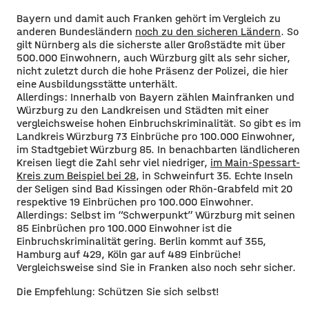
Bayern und damit auch Franken gehört im Vergleich zu
anderen Bundesländern
noch zu den sicheren Ländern
. So
gilt Nürnberg als die sicherste aller Großstädte mit über
500.000 Einwohnern, auch Würzburg gilt als sehr sicher,
nicht zuletzt durch die hohe Präsenz der Polizei, die hier
eine Ausbildungsstätte unterhält.
Allerdings: Innerhalb von Bayern zählen Mainfranken und
Würzburg zu den Landkreisen und Städten mit einer
vergleichsweise hohen Einbruchskriminalität. So gibt es im
Landkreis Würzburg 73 Einbrüche pro 100.000 Einwohner,
im Stadtgebiet Würzburg 85. In benachbarten ländlicheren
Kreisen liegt die Zahl sehr viel niedriger,
im Main-Spessart-
Kreis zum Beispiel bei 28
, in Schweinfurt 35. Echte Inseln
der Seligen sind Bad Kissingen oder Rhön-Grabfeld mit 20
respektive 19 Einbrüchen pro 100.000 Einwohner.
Allerdings: Selbst im “Schwerpunkt” Würzburg mit seinen
85 Einbrüchen pro 100.000 Einwohner ist die
Einbruchskriminalität gering. Berlin kommt auf 355,
Hamburg auf 429, Köln gar auf 489 Einbrüche!
Vergleichsweise sind Sie in Franken also noch sehr sicher.
Die Empfehlung: Schützen Sie sich selbst!