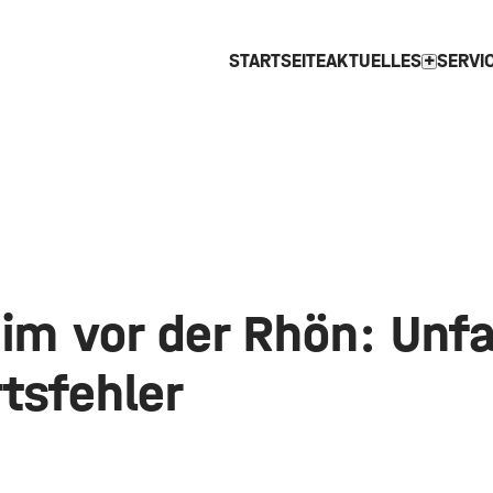
STARTSEITE
AKTUELLES
SERVI
expand_more
im vor der Rhön: Unfa
tsfehler