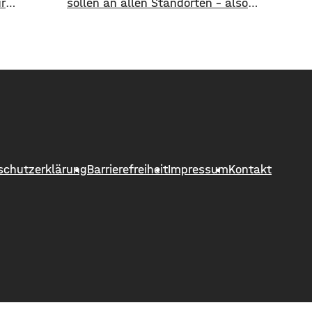
r
sollen an allen Standorten – also
rockener
auch in Schweinfurt – insgesamt
nde und
1.300 Arbeitsplätze gestrichen
en die
werden. Das soll über
ndtag
Altersteilzeitregelungen passieren.
Antrag
Beschäftigte der Jahrgänge 1971
te-Wasser-
und älter können Angebote zur
ie Grünen-
Altersteilzeit nutzen. Laut dem
stige und
Konzern ist das Interesse daran
m Petto.
groß. Hintergrund sind ein
schutzerklärung
Barrierefreiheit
Impressum
Kontakt
schwieriges Marktumfeld und
sinkende Umsätze im