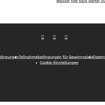
Wasser hier bald weiter zu
rie und ein Second-Hand
Mangelware? Angesichts t
r Caritas erweitern jetzt
Böden, niedriger Pegelstä
ebot im Stadtzentrum.
zunehmender Hitze schlag
ens Oberbürgermeister Dirk
Grünen im Bayerischen La
d der Wirtschaftsförderer
Alarm. ​Mit einem neuen 
dt Sebastian Bünner sehen
fordern sie einen 10-Punk
hr Engagement und den
Notfallplan für Bayern. ​D
n Kurs der
Fraktion hat dabei kurzfri
langfristige Maßnahmen i
dingungen
Teilnahmebedingungen für Gewinnspiele
Daten
So sollen unter anderem
Cookie-Einstellungen