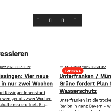
ressieren
notes
ugust 2026 06:30
06
. August 2026 06:30
TOPNEWS
issingen: Vier neue
Unterfranken / Mü
 in nur zwei Wochen
Grüne fordert Plan 
Wasserschutz
ad Kissinger Innenstadt
n weniger als zwei Wochen
​​Unterfranken ist die trock
chäfte neu eröffnet. Ein
Region in ganz Bayern – w
ne Kaffee- und Weinbar, eine