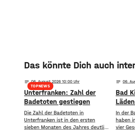
Das könnte Dich auch inte
notes
notes
06
. August 2026 10:00
06
. A
TOPNEWS
Unterfranken: Zahl der
Bad K
Badetoten gestiegen
Läden
Die Zahl der Badetoten in
In der B
Unterfranken ist in den ersten
haben i
sieben Monaten des Jahres deutlich
vier Ges
gestiegen. Von Januar bis Ende Juli
Café, ei