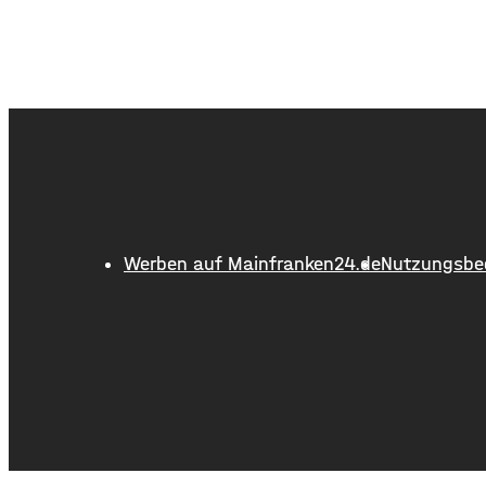
sind in den Gewässern der Region
Parfüme
sieben Menschen ums Leben
Laden de
gekommen. Im Vorjahreszeitraum
das Ang
waren es drei. Diese Zahlen teilte
Kissing
die DLRG mit. Auch bayernweit ist
Vogel un
die Zahl der Badetoten gestiegen.
der Sta
Während im Freistaat die
damit i
aktuelle
Werben auf Mainfranken24.de
Nutzungsbe