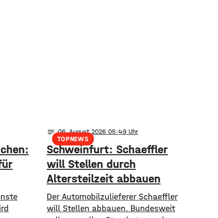
notes
06
. August 2026 05:49
TOPNEWS
nchen:
Schweinfurt: Schaeffler
für
will Stellen durch
Altersteilzeit abbauen
enste
Der Automobilzulieferer Schaeffler
ird
will Stellen abbauen. Bundesweit