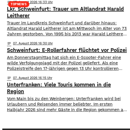
notes
07
. August 2026 16:33
Suchmaßnahmen der Polizei sind bislang ohne Erfolg
TOPNEWS
Lkr. Schweinfurt: Trauer um Altlandrat Harald
geblieben. Deswegen bitten die Ermittler jetzt um Hinweise
aus der Bevölkerung. Lukas Schenk könnte
Leitherer
Trauer im Landkreis Schweinfurt und darüber hinaus:
Altlandrat Harald Leitherer ist am Mittwoch im Alter von 73
Jahren gestorben. Von 1995 bis 2013 war Harald Leitherer
18 Jahre lang Landrat in Schweinfurt. In seiner Amtszeit
notes
07
. August 2026 16:30
wurde das Kreisstraßennetz ausgebaut, aber auch ein
Schweinfurt: E-Rollerfahrer flüchtet vor Polizei
flächendeckendes Radwegenetz mit einer Länge von über
1.000 Kilometern geschaffen. Außerdem führte der
Am Donnerstagmittag hat sich ein E-Scooter-Fahrer eine
wilde Verfolgungsjagd mit der Polizei geliefert. Als eine
Polizeistreife den 17-jährigen gegen 13 Uhr kontrollieren
wollte, ergriff er die Flucht. Mit überhöhter
notes
07
. August 2026 16:15
Geschwindigkeit fuhr er in Richtung B286. Als in die Polizei
Unterfranken: Viele Touris kommen in die
stoppen wollte rammte er den Streifenwagen, stürzte und
setzte anschließend seine Flucht fort, wobei er einen
Region
Vom Main bis zu den Weinbergen: Unterfranken wird bei
Urlaubern und Reisenden immer beliebter. Im ersten
Halbjahr 2026 sind mehr Gäste in die Region gekommen als
noch ein Jahr zuvor. ​Wie aus aktuellen Zahlen des
Landesamts für Statistik hervorgeht, sind zwischen
Januar und Juni über 1,3 Millionen Menschen hier