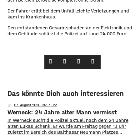
Der Fahrer erlitt bei dem Unfall leichte Verletzungen und
kam ins Krankenhaus.
Den entstandenen Gesamtschaden an der Elektronik und
dem Gebäude schätzt die Polizei auf rund 24.000 Euro.
Das könnte Dich auch interessieren
notes
07
. August 2026 18:53
Werneck: 24 Jahre alter Mann vermisst
In Werneck sucht die Polizei aktuell nach dem 24 Jahre
alten Lukas Schenk. Er wurde am Freitag gegen 13 Uhr
zuletzt im Bereich des Balthasar Neumann Platzes
gesehen, seitdem fehlt von ihm jede Spur.