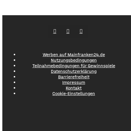
Kletterwald mit den Brennhaaren des
Eichenprozessionsspinners in Kontakt gekommen. Da die
Betroffenen auch mit den anderen Teilnehmern der Freizeit
Kontakt hatten mussten schließlich alle 94 Camper
untersucht werden. Die Haare der
Eichenprozessionsspinner können schwere
Werben auf Mainfranken24.de
Nutzungsbedingungen
Teilnahmebedingungen für Gewinnspiele
Datenschutzerklärung
Barrierefreiheit
Impressum
Kontakt
Cookie-Einstellungen