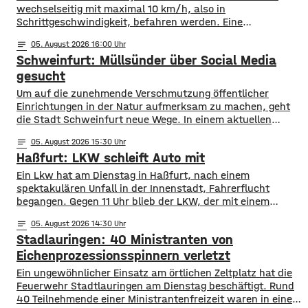
wechselseitig mit maximal 10 km/h, also in
Schrittgeschwindigkeit, befahren werden. Eine
entsprechende Anordnung hat das Hassfurter
notes
05
. August 2026 16:00
Landratsamt am Mittwochnachmittag veröffentlicht.
Schweinfurt: Müllsünder über Social Media
Hintergrund ist das der Schwerlastverkehr aufgrund der
kurzfristigen Sperrung der Nassachbrücke in Haßfurt
gesucht
deutlich zugenommen hat. Durch die Begrenzung der
Um auf die zunehmende Verschmutzung öffentlicher
Höchstgeschwindigkeit soll das über 50 Jahre
Einrichtungen in der Natur aufmerksam zu machen, geht
die Stadt Schweinfurt neue Wege. In einem aktuellen
Social Media Post zeigt die Verwaltung mit zahlreichen
notes
05
. August 2026 15:30
Bildern die Verschmutzung am Haardthäußchen im
Haßfurt: LKW schleift Auto mit
Stadtwald und ruft die Verursacher zum Aufräumen auf.
Gleichzeitig werden Zeugen gesucht und darauf
Ein Lkw hat am Dienstag in Haßfurt, nach einem
hingewiesen, dass Bußgelder bis …
spektakulären Unfall in der Innenstadt, Fahrerflucht
begangen. Gegen 11 Uhr blieb der LKW, der mit einem
Anhänger unterwegs war, an einem geparkten Auto
notes
05
. August 2026 14:30
hängen. Das Gespann schleifte das Auto mehrere Meter
Stadlauringen: 40 Ministranten von
mit und fuhr dann einfach davon. Der PKW wurde an der
Front massiv beschädigt, der
Eichenprozessionsspinnern verletzt
Ein ungewöhnlicher Einsatz am örtlichen Zeltplatz hat die
Feuerwehr Stadtlauringen am Dienstag beschäftigt. Rund
40 Teilnehmende einer Ministrantenfreizeit waren in einem