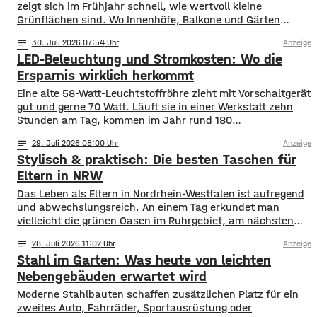
zeigt sich im Frühjahr schnell, wie wertvoll kleine
Grünflächen sind. Wo Innenhöfe, Balkone und Gärten
blühen, finden Bestäuber Nahrung. Gleichzeitig stehen
notes
30
. Juli 2026 07:54
Anzeige
viele Insektenarten unter Druck: Versiegelte Flächen, sehr
LED-Beleuchtung und Stromkosten: Wo die
aufgeräumte Beete und weniger heimische Blühpflanzen
nehmen ihnen Nistplätze und Rückzugsräume. Ein
Ersparnis wirklich herkommt
Insektenhotel in Mainfranken ist keine Wunderlösung, kann
Eine alte 58-Watt-Leuchtstoffröhre zieht mit Vorschaltgerät
gut und gerne 70 Watt. Läuft sie in einer Werkstatt zehn
Stunden am Tag, kommen im Jahr rund 180
Kilowattstunden zusammen. Pro Leuchte. Bei vierzig
notes
29
. Juli 2026 08:00
Anzeige
Leuchten sind das über 7.000 Kilowattstunden – nur fürs
Stylisch & praktisch: Die besten Taschen für
Licht. Die Rechnung ist einfacher als ihr Ruf Man braucht
dafür keine Software. Leistung in
Eltern in NRW
Das Leben als Eltern in Nordrhein-Westfalen ist aufregend
und abwechslungsreich. An einem Tag erkundet man
vielleicht die grünen Oasen im Ruhrgebiet, am nächsten
schlendert man durch die Einkaufsstraßen von Köln oder
notes
28
. Juli 2026 11:02
Anzeige
Düsseldorf. Spontaneität ist gefragt, aber gute
Stahl im Garten: Was heute von leichten
Vorbereitung ist alles. Wer mit Kindern unterwegs ist,
weiß, dass man für alle Eventualitäten gewappnet sein
Nebengebäuden erwartet wird
muss –
Moderne Stahlbauten schaffen zusätzlichen Platz für ein
zweites Auto, Fahrräder, Sportausrüstung oder