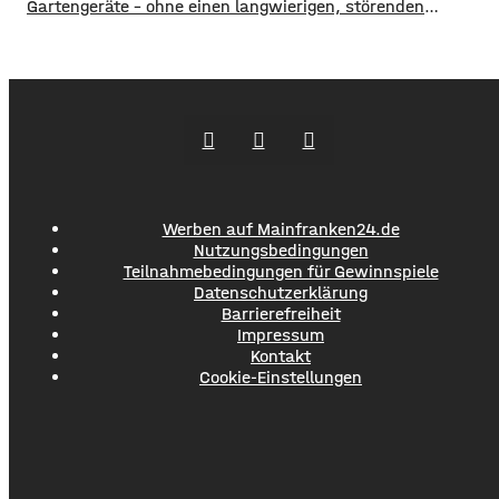
Gartengeräte – ohne einen langwierigen, störenden
Bauprozess. Sie werden als fertige Elemente geliefert,
lassen sich an die Bedingungen des Grundstücks anpassen
und können optisch auf das Wohnhaus abgestimmt
werden. Die Gestaltung des Bereichs rund um ein neu
gebautes Haus endet selten mit Bepflanzung
Werben auf Mainfranken24.de
Nutzungsbedingungen
Teilnahmebedingungen für Gewinnspiele
Datenschutzerklärung
Barrierefreiheit
Impressum
Kontakt
Cookie-Einstellungen