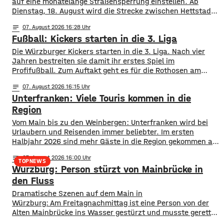
auf eine monatelange Straßensperrung einstellen. Ab
Dienstag, 18. August wird die Strecke zwischen Hettstadt
und Greußenheim komplett gesperrt. Das kündigt das
notes
07
. August 2026 16:28
Staatliche Bauamt an. Die Fahrbahn muss erneuert
Fußball: Kickers starten in die 3. Liga
werden, sie weist Verdrückungen, Abbrüche, Risse und
gebrochene Fahrbahnränder auf. Auch die Entwässerung
Die Würzburger Kickers starten in die 3. Liga. Nach vier
muss erneuert werden. Die Arbeiten seien unter
Jahren bestreiten sie damit ihr erstes Spiel im
Profifußball. Zum Auftakt geht es für die Rothosen am
Samstagnachmittag zum FC Ingolstadt 04. Während die
notes
07
. August 2026 16:15
Kickers sich als Neuling in der Liga ihren Platz suchen
Unterfranken: Viele Touris kommen in die
müssen, sind die „Schanzer“ bereits seit vier Saisons in
der 3.
Region
Vom Main bis zu den Weinbergen: Unterfranken wird bei
Urlaubern und Reisenden immer beliebter. Im ersten
Halbjahr 2026 sind mehr Gäste in die Region gekommen als
noch ein Jahr zuvor. ​Wie aus aktuellen Zahlen des
notes
07
. August 2026 16:00
Landesamts für Statistik hervorgeht, sind zwischen
TOPNEWS
Würzburg: Person stürzt von Mainbrücke in
Januar und Juni über 1,3 Millionen Menschen hier
angekommen, ein Plus von 2,8 Prozent. ​Außerdem
den Fluss
​​Dramatische Szenen auf dem Main in
Würzburg: Am Freitagnachmittag ist eine Person von der
Alten Mainbrücke ins Wasser gestürzt und musste gerettet
werden. ​Feuerwehr und Rettungsdienst waren schnell vor