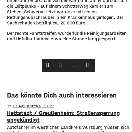
unbekannter Ursache von der Fahrbahn ab. Er durchbrach
die Leitplanke – auf einem Schotterweg kam er zum
Stehen. Schwerverletzt wurde er mit einem
Rettungshubschrauber in ein Krankenhaus geflogen. Der
Sachschaden beträgt ca. 20.000 Euro.
Der rechte Fahrtstreifen wurde für die Reinigungsarbeiten
und Unfallaufnahme etwa eine Stunde lang gesperrt.
Das könnte Dich auch interessieren
notes
07
. August 2026 16:30
Hettstadt / Greußenheim: Straßensperrung
angekündigt
Autofahrer im westlichen Landkreis Würzburg müssen sich