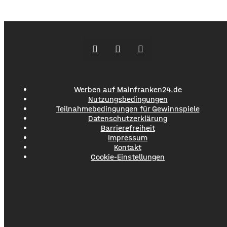
Ort. Einem Taucher gelang es, der Person einen
Rettungsring zuzuwerfen, an dem sie sich zunächst
festhalten konnte. ​Während des Einsatzes verlor diese
dann aber das Bewusstsein und musste so schnell wie
möglich an Land gebracht
Werben auf Mainfranken24.de
Nutzungsbedingungen
Teilnahmebedingungen für Gewinnspiele
Datenschutzerklärung
Barrierefreiheit
Impressum
Kontakt
Cookie-Einstellungen