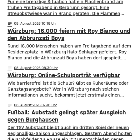
Für eine brenzlige Situation hat ein Flächenbrand am
frühen Freitagabend in Gerbrunn gesorgt. Eine
Streuobstwiese war in Brand geraten. Die Flammen
breiteten sich, laut Feuerwehr, rasend schnell auf eine
notes
08
. August 2026 10:18
Fläche von mehreren hundert Quadratmetern aus. Auch
Würzburg: 16.000 feiern mit Roy Bianco und
vier Bäume standen in Flammen. Zudem kamen die
Flammen auch einer Kleingartenanlage und fünf
den Abbrunzati Boys
Wohnhäusern immer näher. Den Feuerwehren
Rund 16.000 Menschen haben am Freitagabend auf dem
Residenzplatz in Würzburg Italo-Schlager gefeiert. Roy
Bianco und die Abbrunzati Boys haben dort gespielt.
Gefeiert wurde vor allem der große Hit „Bella Napoli“. Auch
notes
08
. August 2026 08:30
abseits des Konzertgeländes verfolgten viele Zaungäste bei
Würzburg: Online-Schulporträt verfügbar
Picknick-Stimmung in den Straßen die Songs. Hier gibt es
Bilder vom Konzert Die Konzertreihe vor dem
​​Wie barrierefrei ist die Schule? Gibt es Ruheräume oder
Ganztagsangebote? Wer in Würzburg nach solchen
Informationen sucht, bekommt jetzt erstmals einen
zentralen Überblick. ​Wie die Stadt mitgeteilt hat, wurden
notes
08
. August 2026 07:01
im Open-Data-Portal neue digitale
Fußball: Aubstadt gelingt später Ausgleich
Schulporträts veröffentlicht. Dort werden alle 35 Schulen
in städtischer Trägerschaft mit einer Vielzahl von Daten
gegen Burghausen
vorgestellt und miteinander vergleichbar gemacht. ​So
Der TSV Aubstadt bleibt auch im dritten Spiel der neuen
können beispielsweise Schülerzahlen, die Anzahl der
Regionalliga-Saison ungeschlagen. Gestern Abend holten
die Grabfelder zu Hause ein 2:2 unentschieden gegen