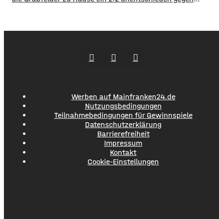
Wacker Burghausen. Der Punktgewinn gelang durch einen
späten Ausgleichstraffer. Max Grimm erzielte den per Kopf
in der dritten Minute der Nachspielzeit. Er war es auch, der
Aubstadt in der ersten Halbzeit zur
Werben auf Mainfranken24.de
Nutzungsbedingungen
Teilnahmebedingungen für Gewinnspiele
Datenschutzerklärung
Barrierefreiheit
Impressum
Kontakt
Cookie-Einstellungen