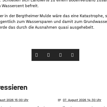
l. Schließen sich Landwirte zu einem Bodenverband zus
 Wassercent befreit.
r in der Bergtheimer Mulde wäre das eine Katastrophe, s
eigentlich zum Wassersparen und damit zum Grundwasser
erde das durch die Ausnahmen quasi ausgehebelt.
ressieren
notes
gust 2026 15:00
07
. August 2026 14:30