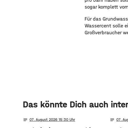
pro Jahr haben sol
sogar komplett vom
Für das Grundwasse
Wassercent solle 
Großverbraucher w
Das könnte Dich auch inte
notes
notes
07
. August 2026 15:30
07
. Au