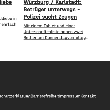
diebe
Würzburg / Karlstadt:
Betrüger unterwegs –
Polizei sucht Zeugen
ddiebe in
 mehrfach
Mit einem Tablet und einer
Unterschriftenliste haben zwei
ittwoch
Bettler am Donnerstagvormittag
räder der
Kunden eines Baumarkts in
m
Würzburg-Lengfeld angesprochen.
00 Euro
Nach einem Hinweis rückte die
Polizei zum Handelshof aus und
 in der
kontrollierte ein rumänisches Paar
r Marke
im Alter von 26 und 27 Jahren.
50 Euro
Strafbare Hinweise auf einen Betrug
an einem
ergaben sich nicht. Die Polizei bittet
trotzdem mögliche Zeugen oder
schutzerklärung
Barrierefreiheit
Impressum
Kontakt
angesprochene Personen,