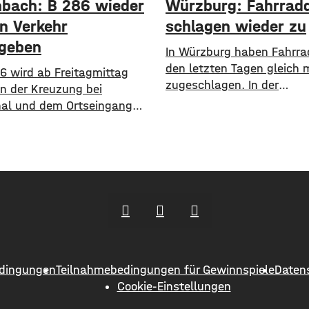
nbach: B 286 wieder
Würzburg: Fahrrad
en Verkehr
schlagen wieder zu
egeben
In Würzburg haben Fahrra
den letzten Tagen gleich
86 wird ab Freitagmittag
zugeschlagen. In der
n der Kreuzung bei
Bismarckstraße sind am M
al und dem Ortseingang
zwei abgeschlossene Fahr
ach wieder für den Verkehr
Marke Cube Kathmandu i
ben. Die Strecke, über die
Gesamtwert von rund 6.4
 mehr als 7.000 Fahrzeuge
geklaut worden. Am
 war seit März wegen
Donnerstagabend ist dann
ten voll gesperrt. Die
Zellerau ein Gravelbike de
n wurde verbreitert, ein
KTM im Wert von rund 2.7
angelegt und die
von einem Fahrradträger 
erungsanlagen saniert. Die
n liegen bei rund 2,7 Mio.
dingungen
Teilnahmebedingungen für Gewinnspiele
Daten
Cookie-Einstellungen