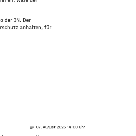
ammen, wäre der
o der BN. Der
schutz anhalten, für
notes
07
. August 2026 14:00