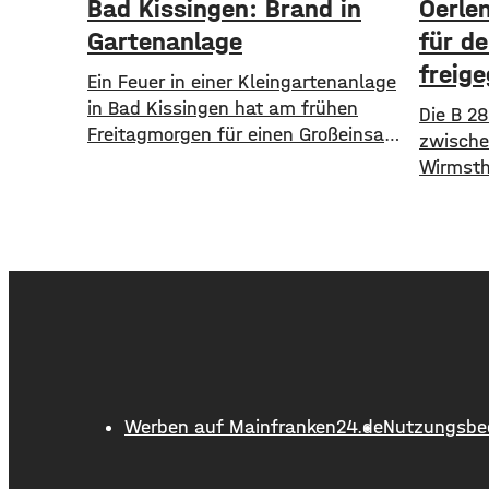
Bad Kissingen: Brand in
Oerle
Gartenanlage
für d
freig
Ein Feuer in einer Kleingartenanlage
in Bad Kissingen hat am frühen
Die B 2
Freitagmorgen für einen Großeinsatz
zwische
der Feuerwehr gesorgt. Gegen zwei
Wirmsth
Uhr rückte die Feuerwehr mit circa
Oerlenb
100 Einsatzkräften aus, um das
freigege
Feuer zu löschen. Zwei
täglich
Gartenhütten und die umliegenden
fahren,
Gärten konnten nicht mehr gerettet
Bauarbei
werden. Der entstandene Schaden
Fahrbah
wird auf einen mittleren
Radweg 
fünfstelligen Betrag geschätzt,
Entwäss
Baukoste
Werben auf Mainfranken24.de
Nutzungsbe