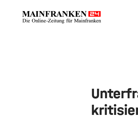
Unterf
kritisi