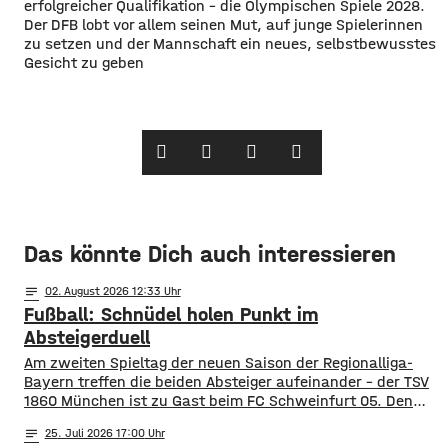
erfolgreicher Qualifikation – die Olympischen Spiele 2028.
Der DFB lobt vor allem seinen Mut, auf junge Spielerinnen
zu setzen und der Mannschaft ein neues, selbstbewusstes
Gesicht zu geben
Das könnte Dich auch interessieren
notes
02
. August 2026 12:33
Fußball: Schnüdel holen Punkt im
Absteigerduell
Am zweiten Spieltag der neuen Saison der Regionalliga-
Bayern treffen die beiden Absteiger aufeinander – der TSV
1860 München ist zu Gast beim FC Schweinfurt 05. Den
Schnüdeln gelang der perfekte Start – nach nur zwei
notes
25
. Juli 2026 17:00
Minuten köpfte Neuzugang Prodanovic die