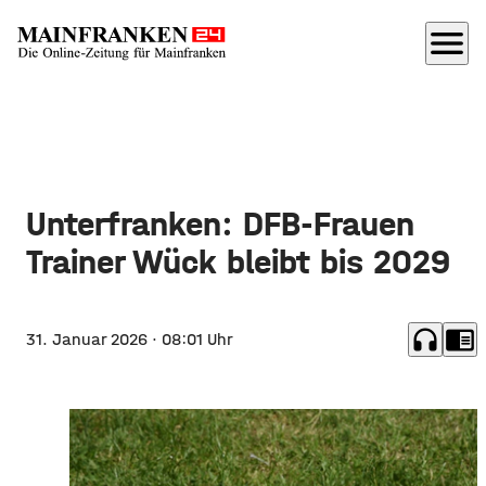
menu
Unterfranken: DFB-Frauen
Trainer Wück bleibt bis 2029
headphones
chrome_reader_mode
31. Januar 2026
· 08:01 Uhr