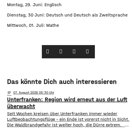
Montag, 29. Juni: Englisch
Dienstag, 30 Juni: Deutsch und Deutsch als Zweitsprache
Mittwoch, 01. Juli: Mathe
Das könnte Dich auch interessieren
notes
07
. August 2026 05:30
Unterfranken: Region wird erneut aus der Luft
überwacht
​​Seit Wochen kreisen über Unterfranken immer wieder
Luftbeobachtungsflüge – ein Ende ist vorerst nicht in Sicht.
Die Waldbrandgefahr ist weiter hoch, die Dürre extrem. ​
Wie die Regierung von Unterfranken jetzt mitgeteilt hat,