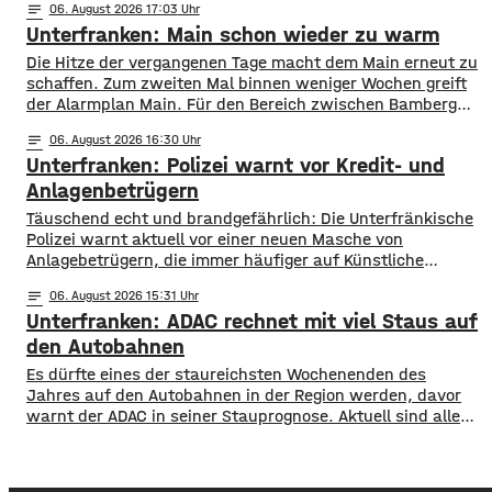
notes
06
. August 2026 17:03
finden deshalb am Wochenende wieder Kontrollflüge statt.
Unterfranken: Main schon wieder zu warm
Die Flugzeuge halten dabei Ausschau nach möglichen
Brandherden. ​Die Situation bleibt angespannt: Nicht nur
Die Hitze der vergangenen Tage macht dem Main erneut zu
in den Wäldern, sondern
schaffen. Zum zweiten Mal binnen weniger Wochen greift
der Alarmplan Main. Für den Bereich zwischen Bamberg
und Würzburg gilt eine Vorwarnung, ab Würzburg
notes
06
. August 2026 16:30
mainabwärts die zweite von drei Warnstufen. Zwar gibt es
Unterfranken: Polizei warnt vor Kredit- und
aktuell mit dem Sauerstoffgehalt im Wasser noch keine
Probleme, allerdings ist die Wassertemperatur
Anlagenbetrügern
​​Täuschend echt und brandgefährlich: Die Unterfränkische
Polizei warnt aktuell vor einer neuen Masche von
Anlagebetrügern, die immer häufiger auf Künstliche
Intelligenz setzen. ​Demnach werden auch immer wieder
notes
06
. August 2026 15:31
Menschen aus der Region um ihr Erspartes gebracht. ​Laut
Unterfranken: ADAC rechnet mit viel Staus auf
Polizei erstellen die Täter mithilfe von KI täuschen echte
Werbevideos oder fälschen Empfehlungen von prominenten
den Autobahnen
Persönlichkeiten. Ihr Ziel: echte
Es dürfte eines der staureichsten Wochenenden des
Jahres auf den Autobahnen in der Region werden, davor
warnt der ADAC in seiner Stauprognose. Aktuell sind alle
Bundesländer in den Sommerferien, sie enden allerdings in
Hessen, Rheinland-Pfalz und dem Saarland. Auch in den
skandinavischen Ländern beginnt die Schule langsam