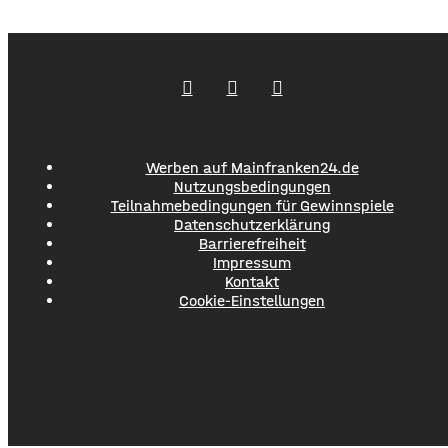
Bildern die Verschmutzung am Haardthäußchen im
Stadtwald und ruft die Verursacher zum Aufräumen auf.
Gleichzeitig werden Zeugen gesucht und darauf
hingewiesen, dass Bußgelder bis …
Werben auf Mainfranken24.de
Nutzungsbedingungen
Teilnahmebedingungen für Gewinnspiele
Datenschutzerklärung
Barrierefreiheit
Impressum
Kontakt
Cookie-Einstellungen