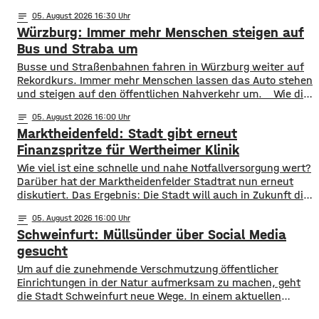
entsprechende Anordnung hat das Hassfurter
notes
05
. August 2026 16:30
Landratsamt am Mittwochnachmittag veröffentlicht.
Würzburg: Immer mehr Menschen steigen auf
Hintergrund ist das der Schwerlastverkehr aufgrund der
kurzfristigen Sperrung der Nassachbrücke in Haßfurt
Bus und Straba um
deutlich zugenommen hat. Durch die Begrenzung der
​​Busse und Straßenbahnen fahren in Würzburg weiter auf
Höchstgeschwindigkeit soll das über 50 Jahre
Rekordkurs. Immer mehr Menschen lassen das Auto stehen
und steigen auf den öffentlichen Nahverkehr um. ​Wie die
WVV jetzt mitgeteilt hat, wurden im ersten Halbjahr 2026
notes
05
. August 2026 16:00
so viele Fahrgäste transportiert wie nie zuvor. Insgesamt
Marktheidenfeld: Stadt gibt erneut
waren knapp 18 Millionen Menschen im öffentlichen
Nahverkehr unterwegs. ​Besonders deutlich zeigt sich
Finanzspritze für Wertheimer Klinik
​​Wie viel ist eine schnelle und nahe Notfallversorgung wert?
Darüber hat der Marktheidenfelder Stadtrat nun erneut
diskutiert. Das Ergebnis: Die Stadt will auch in Zukunft die
Notaufnahme im benachbarten Bürgerspital in Wertheim
notes
05
. August 2026 16:00
finanziell unterstützen. ​Über 31.000 Euro fließen in
Schweinfurt: Müllsünder über Social Media
diesem Jahr an den entsprechenden Förderverein des
Krankenhauses. Denn: Allein im letzten Jahr haben sich
gesucht
120 Menschen aus Marktheidenfeld
Um auf die zunehmende Verschmutzung öffentlicher
Einrichtungen in der Natur aufmerksam zu machen, geht
die Stadt Schweinfurt neue Wege. In einem aktuellen
Social Media Post zeigt die Verwaltung mit zahlreichen