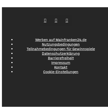
Bildern die Verschmutzung am Haardthäußchen im
Stadtwald und ruft die Verursacher zum Aufräumen auf.
Gleichzeitig werden Zeugen gesucht und darauf
hingewiesen, dass Bußgelder bis …
Werben auf Mainfranken24.de
Nutzungsbedingungen
Teilnahmebedingungen für Gewinnspiele
Datenschutzerklärung
Barrierefreiheit
Impressum
Kontakt
Cookie-Einstellungen