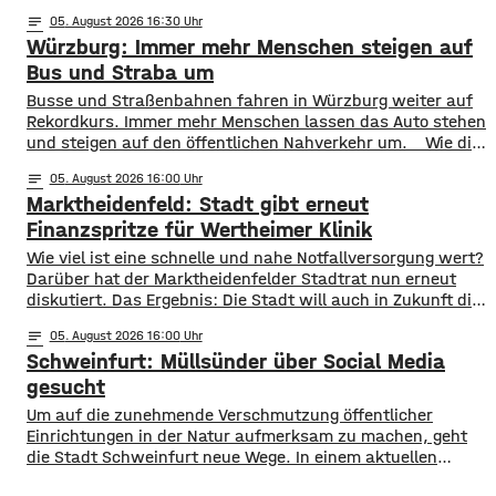
entsprechende Anordnung hat das Hassfurter
notes
05
. August 2026 16:30
Landratsamt am Mittwochnachmittag veröffentlicht.
Würzburg: Immer mehr Menschen steigen auf
Hintergrund ist das der Schwerlastverkehr aufgrund der
kurzfristigen Sperrung der Nassachbrücke in Haßfurt
Bus und Straba um
deutlich zugenommen hat. Durch die Begrenzung der
​​Busse und Straßenbahnen fahren in Würzburg weiter auf
Höchstgeschwindigkeit soll das über 50 Jahre
Rekordkurs. Immer mehr Menschen lassen das Auto stehen
und steigen auf den öffentlichen Nahverkehr um. ​Wie die
WVV jetzt mitgeteilt hat, wurden im ersten Halbjahr 2026
notes
05
. August 2026 16:00
so viele Fahrgäste transportiert wie nie zuvor. Insgesamt
Marktheidenfeld: Stadt gibt erneut
waren knapp 18 Millionen Menschen im öffentlichen
Nahverkehr unterwegs. ​Besonders deutlich zeigt sich
Finanzspritze für Wertheimer Klinik
​​Wie viel ist eine schnelle und nahe Notfallversorgung wert?
Darüber hat der Marktheidenfelder Stadtrat nun erneut
diskutiert. Das Ergebnis: Die Stadt will auch in Zukunft die
Notaufnahme im benachbarten Bürgerspital in Wertheim
notes
05
. August 2026 16:00
finanziell unterstützen. ​Über 31.000 Euro fließen in
Schweinfurt: Müllsünder über Social Media
diesem Jahr an den entsprechenden Förderverein des
Krankenhauses. Denn: Allein im letzten Jahr haben sich
gesucht
120 Menschen aus Marktheidenfeld
Um auf die zunehmende Verschmutzung öffentlicher
Einrichtungen in der Natur aufmerksam zu machen, geht
die Stadt Schweinfurt neue Wege. In einem aktuellen
Social Media Post zeigt die Verwaltung mit zahlreichen