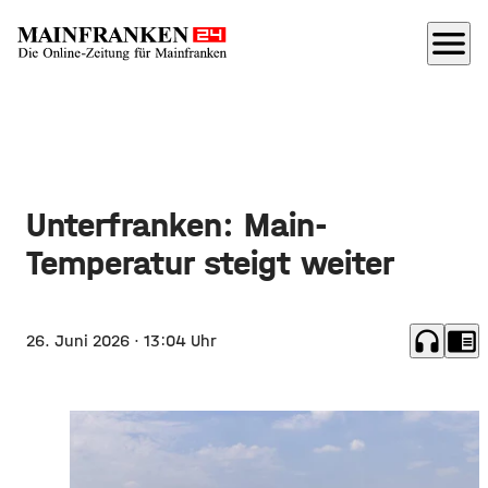
menu
Unterfranken: Main-
Temperatur steigt weiter
headphones
chrome_reader_mode
26. Juni 2026
· 13:04 Uhr