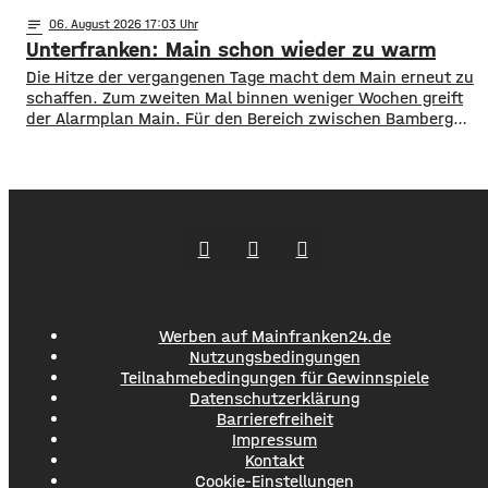
Wie die Regierung von Unterfranken jetzt mitgeteilt hat,
notes
06
. August 2026 17:03
finden deshalb am Wochenende wieder Kontrollflüge statt.
Unterfranken: Main schon wieder zu warm
Die Flugzeuge halten dabei Ausschau nach möglichen
Brandherden. ​Die Situation bleibt angespannt: Nicht nur
Die Hitze der vergangenen Tage macht dem Main erneut zu
in den Wäldern, sondern
schaffen. Zum zweiten Mal binnen weniger Wochen greift
der Alarmplan Main. Für den Bereich zwischen Bamberg
und Würzburg gilt eine Vorwarnung, ab Würzburg
mainabwärts die zweite von drei Warnstufen. Zwar gibt es
aktuell mit dem Sauerstoffgehalt im Wasser noch keine
Probleme, allerdings ist die Wassertemperatur
Werben auf Mainfranken24.de
Nutzungsbedingungen
Teilnahmebedingungen für Gewinnspiele
Datenschutzerklärung
Barrierefreiheit
Impressum
Kontakt
Cookie-Einstellungen