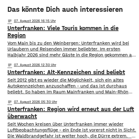
Das könnte Dich auch interessieren
notes
07
. August 2026 16:15
Unterfranken: Viele Touris kommen in die
Region
Vom Main bis zu den Weinbergen: Unterfranken wird bei
Urlaubern und Reisenden immer beliebter. Im ersten
Halbjahr 2026 sind mehr Gäste in die Region gekommen als
noch ein Jahr zuvor. ​Wie aus aktuellen Zahlen des
notes
07
. August 2026 12:30
Landesamts für Statistik hervorgeht, sind zwischen
Unterfranken: Alt-Kennzeichen sind beliebt
Januar und Juni über 1,3 Millionen Menschen hier
angekommen, ein Plus von 2,8 Prozent. ​Außerdem
Seit 2012 gibt es wieder die Möglichkeit, sich ein altes
Autokennzeichen anzuschaffen – und das ist durchaus
beliebt. So haben im Raum Mainfranken und Main-Rhön
fast 61.000 Kfz ein altes Autokennzeichen. Die meisten
notes
07
. August 2026 05:30
sind es mit rund 11.900 mit dem Kennzeichen OCH für den
Unterfranken: Region wird erneut aus der Luft
Altlandkreis Ochsenfurt. Dahinter kommen EBN für Ebern
mit fast 8.800 und
überwacht
​​Seit Wochen kreisen über Unterfranken immer wieder
Luftbeobachtungsflüge – ein Ende ist vorerst nicht in Sicht.
Die Waldbrandgefahr ist weiter hoch, die Dürre extrem. ​