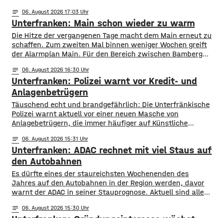
notes
06
. August 2026 17:03
Unterfranken: Main schon wieder zu warm
Die Hitze der vergangenen Tage macht dem Main erneut zu
schaffen. Zum zweiten Mal binnen weniger Wochen greift
der Alarmplan Main. Für den Bereich zwischen Bamberg
und Würzburg gilt eine Vorwarnung, ab Würzburg
notes
06
. August 2026 16:30
mainabwärts die zweite von drei Warnstufen. Zwar gibt es
Unterfranken: Polizei warnt vor Kredit- und
aktuell mit dem Sauerstoffgehalt im Wasser noch keine
Probleme, allerdings ist die Wassertemperatur
Anlagenbetrügern
​​Täuschend echt und brandgefährlich: Die Unterfränkische
Polizei warnt aktuell vor einer neuen Masche von
Anlagebetrügern, die immer häufiger auf Künstliche
Intelligenz setzen. ​Demnach werden auch immer wieder
notes
06
. August 2026 15:31
Menschen aus der Region um ihr Erspartes gebracht. ​Laut
Unterfranken: ADAC rechnet mit viel Staus auf
Polizei erstellen die Täter mithilfe von KI täuschen echte
Werbevideos oder fälschen Empfehlungen von prominenten
den Autobahnen
Persönlichkeiten. Ihr Ziel: echte
Es dürfte eines der staureichsten Wochenenden des
Jahres auf den Autobahnen in der Region werden, davor
warnt der ADAC in seiner Stauprognose. Aktuell sind alle
Bundesländer in den Sommerferien, sie enden allerdings in
notes
06
. August 2026 15:30
Hessen, Rheinland-Pfalz und dem Saarland. Auch in den