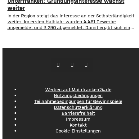
Unterfranken: Gründungsinteresse wächst
skandinavischen Ländern beginnt die Schule langsam
wieder. Daher dürfte es auf A 3 und
weiter
In der Region steigt das Interesse an der Selbstständigkeit
weiter. Im ersten Halbjahr wurden 4.461 Gewerbe
angemeldet und 3.290 abgemeldet. Damit ergibt sich ein
Plus von 1.171 Betrieben. Besonders hohe Zuwächse
verzeichneten Würzburg, der Landkreis Würzburg sowie
die Regionen Haßberge, Bad Kissingen und Schweinfurt.
Nach dem aktuellen IHK-Report entstehen viele
Gründungen allerdings aus dem Wunsch
Werben auf Mainfranken24.de
Nutzungsbedingungen
Teilnahmebedingungen für Gewinnspiele
Datenschutzerklärung
Barrierefreiheit
Impressum
Kontakt
Cookie-Einstellungen