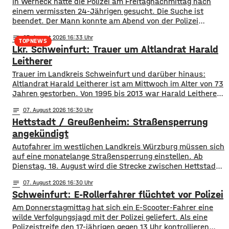
In Werneck hatte die Polizei am Freitagnachmittag nach
einem vermissten 24-Jährigen gesucht. Die Suche ist
beendet. Der Mann konnte am Abend von der Polizei
angetroffen werden. Die Suche hatte für viel Aufsehen
notes
07
. August 2026 16:33
gesorgt, da auch ein Polizeihubschrauber die Gegend rund
TOPNEWS
Lkr. Schweinfurt: Trauer um Altlandrat Harald
um Werneck abgesucht hatte.
Leitherer
Trauer im Landkreis Schweinfurt und darüber hinaus:
Altlandrat Harald Leitherer ist am Mittwoch im Alter von 73
Jahren gestorben. Von 1995 bis 2013 war Harald Leitherer
18 Jahre lang Landrat in Schweinfurt. In seiner Amtszeit
notes
07
. August 2026 16:30
wurde das Kreisstraßennetz ausgebaut, aber auch ein
Hettstadt / Greußenheim: Straßensperrung
flächendeckendes Radwegenetz mit einer Länge von über
1.000 Kilometern geschaffen. Außerdem führte der
angekündigt
Autofahrer im westlichen Landkreis Würzburg müssen sich
auf eine monatelange Straßensperrung einstellen. Ab
Dienstag, 18. August wird die Strecke zwischen Hettstadt
und Greußenheim komplett gesperrt. Das kündigt das
notes
07
. August 2026 16:30
Staatliche Bauamt an. Die Fahrbahn muss erneuert
Schweinfurt: E-Rollerfahrer flüchtet vor Polizei
werden, sie weist Verdrückungen, Abbrüche, Risse und
gebrochene Fahrbahnränder auf. Auch die Entwässerung
Am Donnerstagmittag hat sich ein E-Scooter-Fahrer eine
muss erneuert werden. Die Arbeiten seien unter
wilde Verfolgungsjagd mit der Polizei geliefert. Als eine
Polizeistreife den 17-jährigen gegen 13 Uhr kontrollieren