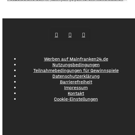
wollte, ergriff er die Flucht. Mit überhöhter
Geschwindigkeit fuhr er in Richtung B286. Als in die Polizei
stoppen wollte rammte er den Streifenwagen, stürzte und
setzte anschließend seine Flucht fort, wobei er einen
Werben auf Mainfranken24.de
Nutzungsbedingungen
Teilnahmebedingungen für Gewinnspiele
Datenschutzerklärung
Barrierefreiheit
Impressum
Kontakt
Cookie-Einstellungen