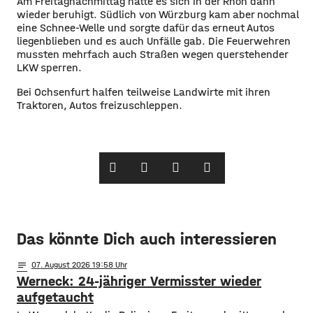
Am Freitagnachmittag hatte es sich in der Rhön dann
wieder beruhigt. Südlich von Würzburg kam aber nochmal
eine Schnee-Welle und sorgte dafür das erneut Autos
liegenblieben und es auch Unfälle gab. Die Feuerwehren
mussten mehrfach auch Straßen wegen querstehender
LKW sperren.
Bei Ochsenfurt halfen teilweise Landwirte mit ihren
Traktoren, Autos freizuschleppen.
Das könnte Dich auch interessieren
notes
07
. August 2026 19:58
Werneck: 24-jähriger Vermisster wieder
aufgetaucht