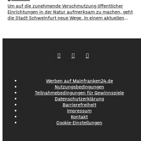
120 Menschen aus Marktheidenfeld
Um auf die zunehmende Verschmutzung öffentlicher
Einrichtungen in der Natur aufmerksam zu machen, geht
die Stadt Schweinfurt neue Wege. In einem aktuellen
Social Media Post zeigt die Verwaltung mit zahlreichen
Bildern die Verschmutzung am Haardthäußchen im
Stadtwald und ruft die Verursacher zum Aufräumen auf.
Gleichzeitig werden Zeugen gesucht und darauf
hingewiesen, dass Bußgelder bis …
Werben auf Mainfranken24.de
Nutzungsbedingungen
Teilnahmebedingungen für Gewinnspiele
Datenschutzerklärung
Barrierefreiheit
Impressum
Kontakt
Cookie-Einstellungen