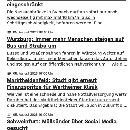
eingeschränkt
Die Nassachbrücke in Sylbach darf ab sofort nur noch
wechselseitig mit maximal 10 km/h, also in
Schrittgeschwindigkeit, befahren werden. Eine
entsprechende Anordnung hat das Hassfurter
notes
05
. August 2026 16:30
Landratsamt am Mittwochnachmittag veröffentlicht.
Würzburg: Immer mehr Menschen steigen auf
Hintergrund ist das der Schwerlastverkehr aufgrund der
kurzfristigen Sperrung der Nassachbrücke in Haßfurt
Bus und Straba um
deutlich zugenommen hat. Durch die Begrenzung der
​​Busse und Straßenbahnen fahren in Würzburg weiter auf
Höchstgeschwindigkeit soll das über 50 Jahre
Rekordkurs. Immer mehr Menschen lassen das Auto stehen
und steigen auf den öffentlichen Nahverkehr um. ​Wie die
WVV jetzt mitgeteilt hat, wurden im ersten Halbjahr 2026
notes
05
. August 2026 16:00
so viele Fahrgäste transportiert wie nie zuvor. Insgesamt
Marktheidenfeld: Stadt gibt erneut
waren knapp 18 Millionen Menschen im öffentlichen
Nahverkehr unterwegs. ​Besonders deutlich zeigt sich
Finanzspritze für Wertheimer Klinik
​​Wie viel ist eine schnelle und nahe Notfallversorgung wert?
Darüber hat der Marktheidenfelder Stadtrat nun erneut
diskutiert. Das Ergebnis: Die Stadt will auch in Zukunft die
Notaufnahme im benachbarten Bürgerspital in Wertheim
notes
05
. August 2026 16:00
finanziell unterstützen. ​Über 31.000 Euro fließen in
Schweinfurt: Müllsünder über Social Media
diesem Jahr an den entsprechenden Förderverein des
Krankenhauses. Denn: Allein im letzten Jahr haben sich
gesucht