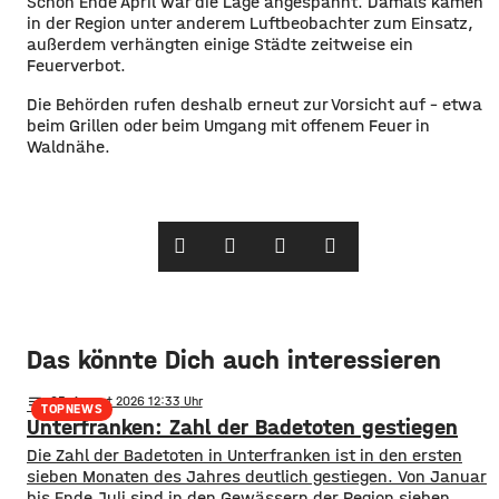
Schon Ende April war die Lage angespannt. Damals kamen
in der Region unter anderem Luftbeobachter zum Einsatz,
außerdem verhängten einige Städte zeitweise ein
Feuerverbot.
Die Behörden rufen deshalb erneut zur Vorsicht auf – etwa
beim Grillen oder beim Umgang mit offenem Feuer in
Waldnähe.
Das könnte Dich auch interessieren
notes
05
. August 2026 12:33
TOPNEWS
Unterfranken: Zahl der Badetoten gestiegen
Die Zahl der Badetoten in Unterfranken ist in den ersten
sieben Monaten des Jahres deutlich gestiegen. Von Januar
bis Ende Juli sind in den Gewässern der Region sieben