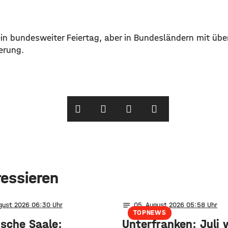
ein bundesweiter Feiertag, aber in Bundesländern mit üb
erung.
ressieren
notes
ugust 2026 06:30
05
. August 2026 05:58
TOPNEWS
ische Saale:
Unterfranken: Juli 