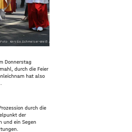
Foto: Kerstin Schmeiser-Weiß / POW
am Donnerstag
mahl, durch die Feier
onleichnam hat also
.
Prozession durch die
elpunkt der
en und ein Segen
htungen.