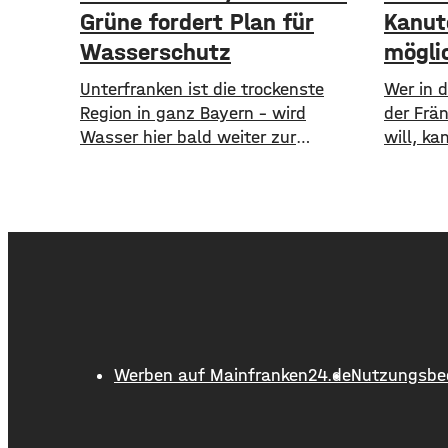
Grüne fordert Plan für
Kanut
Wasserschutz
mögli
​​Unterfranken ist die trockenste
Wer in 
Region in ganz Bayern – wird
der Frä
Wasser hier bald weiter zur
will, ka
Mangelware? Angesichts trockener
Trocken
Böden, niedriger Pegelstände und
Landrat
zunehmender Hitze schlagen die
unserem
Grünen im Bayerischen Landtag
mitgetei
Alarm. ​Mit einem neuen Antrag
aktuell 
fordern sie einen 10-Punkte-Wasser-
auch gr
Notfallplan für Bayern. ​Die Grünen-
keine E
Fraktion hat dabei kurzfristige und
Befahrba
langfristige Maßnahmen im Petto.
zwische
Werben auf Mainfranken24.de
Nutzungsbe
So sollen unter anderem