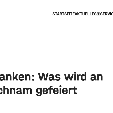
STARTSEITE
AKTUELLES
SERVI
expand_more
ranken: Was wird an
ichnam gefeiert