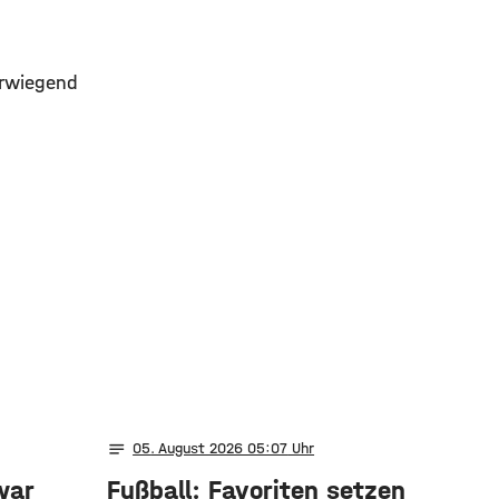
erwiegend
notes
05
. August 2026 05:07
war
Fußball: Favoriten setzen