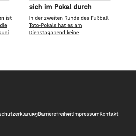
sich im Pokal durch
n ist
In der zweiten Runde des Fußball
die
Toto-Pokals hat es am
Juni
Dienstagabend keine
sind im
Überraschungen gegeben. In den
e
Unterfranken-Duellen setzten sich
anz
jeweils die klassenhöheren Teams
en nicht
durch. Drittligist Würzburger Kickers
jährigen
setzte sich mit 3:0 beim
es
Landesligisten TSV Abtswind durch.
Die beiden Regionalligisten
iesem
Schweinfurt und Aubstadt hatten es
n pro
jeweils mit Bayernligisten zu tun:
te im
Schweinfurt konnte 2:0 beim TSV
Großbardorf
schutzerklärung
Barrierefreiheit
Impressum
Kontakt