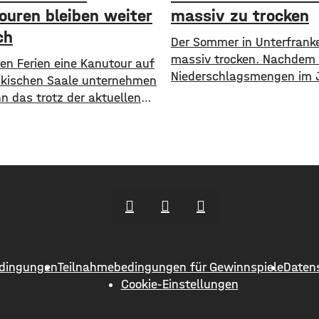
ouren bleiben weiter
massiv zu trocken
ch
Der Sommer in Unterfranke
massiv trocken. Nachdem 
den Ferien eine Kanutour auf
Niederschlagsmengen im 
nkischen Saale unternehmen
schon sehr gering waren, 
nn das trotz der aktuellen
Juli einige Negativ-Rekord
heit tun. Das hat das
gebrochen worden. Auf g
samt Bad Kissingen
Unterfranken gesehen fiel
 Sender auf Nachfrage
mal zehn Prozent des lang
lt. Die Pegelstände seien
Juli-Schnitts. so Zahlen d
zwar niedrig, in Teilbereichen
Deutschen Wetterdiensts.
enzwertig, aber noch gibt es
Normalerweise fallen in d
inschränkungen für Kanuten.
Monat etwa 65 Liter Rege
r ist die Fränkische Saale
Quadratmeter. Mehrere Or
n Bad Neustadt
Bereich
dingungen
Teilnahmebedingungen für Gewinnspiele
Daten
Cookie-Einstellungen