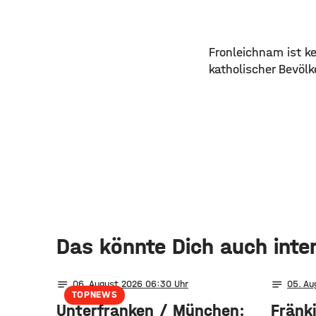
Fronleichnam ist k
katholischer Bevölk
Das könnte Dich auch inte
notes
notes
06
. August 2026 06:30
05
. A
TOPNEWS
Unterfranken / München:
Fränk