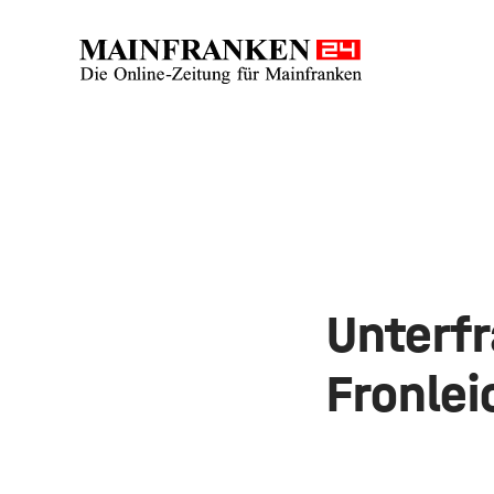
Unterf
Fronle