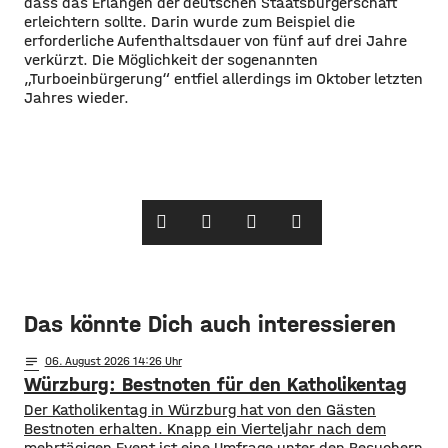
dass das Erlangen der deutschen Staatsbürgerschaft
erleichtern sollte. Darin wurde zum Beispiel die
erforderliche Aufenthaltsdauer von fünf auf drei Jahre
verkürzt. Die Möglichkeit der sogenannten
„Turboeinbürgerung“ entfiel allerdings im Oktober letzten
Jahres wieder.
Das könnte Dich auch interessieren
notes
06
. August 2026 14:26
Würzburg: Bestnoten für den Katholikentag
Der Katholikentag in Würzburg hat von den Gästen
Bestnoten erhalten. Knapp ein Vierteljahr nach dem
mehrtägigen Event ist eine Umfrage unter den Besuchern