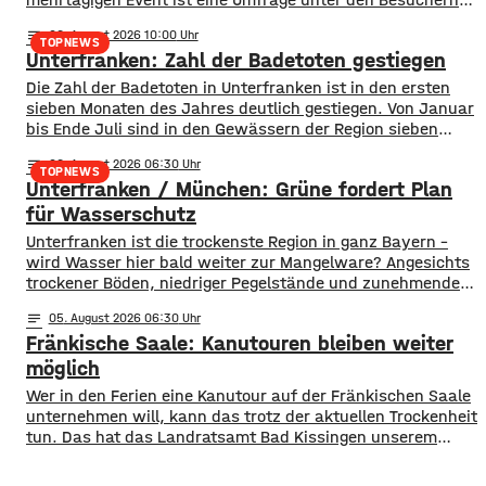
ausgewertet. 97 Prozent der Teilnehmer waren danach
notes
06
. August 2026 10:00
sehr zufrieden mit den Tagen in Würzburg. Sowohl das
TOPNEWS
Unterfranken: Zahl der Badetoten gestiegen
Programm als auch die gesamte Planung und Organisation
seien sehr gut gewesen. Mehrere zehntausend Gäste
Die Zahl der Badetoten in Unterfranken ist in den ersten
waren
sieben Monaten des Jahres deutlich gestiegen. Von Januar
bis Ende Juli sind in den Gewässern der Region sieben
Menschen ums Leben gekommen. Im Vorjahreszeitraum
notes
06
. August 2026 06:30
waren es drei. Diese Zahlen teilte die DLRG mit. Auch
TOPNEWS
Unterfranken / München: Grüne fordert Plan
bayernweit ist die Zahl der Badetoten gestiegen. Während
im Freistaat die
für Wasserschutz
​​Unterfranken ist die trockenste Region in ganz Bayern –
wird Wasser hier bald weiter zur Mangelware? Angesichts
trockener Böden, niedriger Pegelstände und zunehmender
Hitze schlagen die Grünen im Bayerischen Landtag Alarm.
notes
05
. August 2026 06:30
​Mit einem neuen Antrag fordern sie einen 10-Punkte-
Fränkische Saale: Kanutouren bleiben weiter
Wasser-Notfallplan für Bayern. ​Die Grünen-Fraktion hat
dabei kurzfristige und langfristige Maßnahmen im Petto.
möglich
So sollen unter anderem
Wer in den Ferien eine Kanutour auf der Fränkischen Saale
unternehmen will, kann das trotz der aktuellen Trockenheit
tun. Das hat das Landratsamt Bad Kissingen unserem
Sender auf Nachfrage mitgeteilt. Die Pegelstände seien
aktuell zwar niedrig, in Teilbereichen auch grenzwertig,