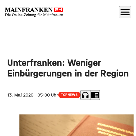
menu
Unterfranken: Weniger
Einbürgerungen in der Region
headphones
chrome_reader_mode
13. Mai 2026
· 05:00 Uhr
TOPNEWS