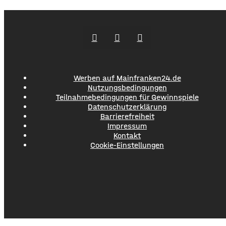
aber noch gibt es keine Einschränkungen für Kanuten.
Befahrbar ist die Fränkische Saale zwischen Bad Neustadt
Werben auf Mainfranken24.de
Nutzungsbedingungen
Teilnahmebedingungen für Gewinnspiele
Datenschutzerklärung
Barrierefreiheit
Impressum
Kontakt
Cookie-Einstellungen