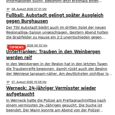
Informationen sucht, bekommt jetzt erstmals einen
zentralen Überblick. ​Wie die Stadt mitgeteilt hat, wurden
notes
08
. August 2026 07:01
im Open-Data-Portal neue digitale
Fußball: Aubstadt gelingt später Ausgleich
Schulporträts veröffentlicht. Dort werden alle 35 Schulen
in städtischer Trägerschaft mit einer Vielzahl von Daten
gegen Burghausen
vorgestellt und miteinander vergleichbar gemacht. ​So
Der TSV Aubstadt bleibt auch im dritten Spiel der neuen
können beispielsweise Schülerzahlen, die Anzahl der
Regionalliga-Saison ungeschlagen. Gestern Abend holten
die Grabfelder zu Hause ein 2:2 unentschieden gegen
Wacker Burghausen. Der Punktgewinn gelang durch einen
notes
08
. August 2026 06:30
späten Ausgleichstraffer. Max Grimm erzielte den per Kopf
TOPNEWS
Unterfranken: Trauben in den Weinbergen
in der dritten Minute der Nachspielzeit. Er war es auch, der
Aubstadt in der ersten Halbzeit zur
werden reif
In den Weinbergen in der Region hat in den letzten Tagen
die Traubenreife begonnen, damit rückt auch der Beginn
der Weinlese langsam näher. Am deutlichsten sichtbar ist
der Beginn der Reife bei den Rotweinsorten: Bislang waren
notes
07
. August 2026 19:58
die Beeren wie auch bei den Weißweinsorten noch grün.
Werneck: 24-jähriger Vermisster wieder
Jetzt aber färben sich die Trauben optisch sichtbar rot. Im
aufgetaucht
In Werneck hatte die Polizei am Freitagnachmittag nach
einem vermissten 24-Jährigen gesucht. Die Suche ist
beendet. Der Mann konnte am Abend von der Polizei
angetroffen werden. Die Suche hatte für viel Aufsehen