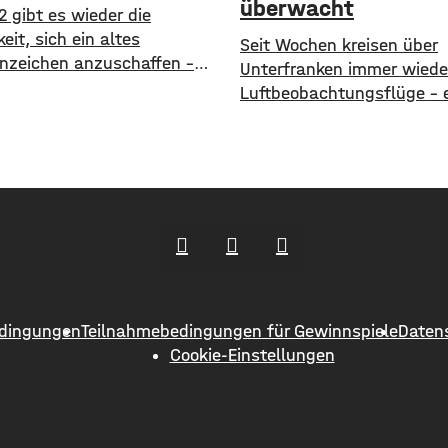
überwacht
2 gibt es wieder die
eit, sich ein altes
​​Seit Wochen kreisen über
nzeichen anzuschaffen –
Unterfranken immer wiede
ist durchaus beliebt. So
Luftbeobachtungsflüge – 
m Raum Mainfranken und
ist vorerst nicht in Sicht. 
ön fast 61.000 Kfz ein altes
Waldbrandgefahr ist weite
nzeichen. Die meisten sind
die Dürre extrem. ​Wie die
rund 11.900 mit dem
von Unterfranken jetzt mit
chen OCH für den
hat, finden deshalb am
reis Ochsenfurt. Dahinter
Wochenende wieder Kontro
EBN für Ebern mit fast
statt. Die Flugzeuge
und
halten dabei Ausschau na
möglichen Brandherden. ​
dingungen
Teilnahmebedingungen für Gewinnspiele
Daten
Situation bleibt angespann
Cookie-Einstellungen
nur in den Wäldern, sonde