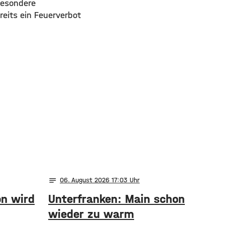
besondere
eits ein Feuerverbot
notes
06
. August 2026 17:03
on wird
Unterfranken: Main schon
wieder zu warm