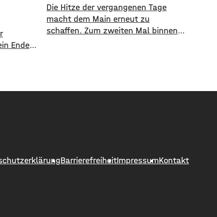
Die Hitze der vergangenen Tage
macht dem Main erneut zu
schaffen. Zum zweiten Mal binnen
r
weniger Wochen greift der
ein Ende
Alarmplan Main. Für den Bereich
Die
zwischen Bamberg und Würzburg
r hoch,
gilt eine Vorwarnung, ab Würzburg
 Regierung
mainabwärts die zweite von drei
geteilt
Warnstufen. Zwar gibt es aktuell
mit dem Sauerstoffgehalt im
llflüge
Wasser noch keine Probleme,
allerdings ist die Wassertemperatur
ch
Die
schutzerklärung
Barrierefreiheit
Impressum
Kontakt
t: Nicht
rn