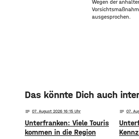
Wegen der anhalte
Vorsichtsmaßnahme
ausgesprochen.
Das könnte Dich auch inte
notes
notes
07
. August 2026 16:15
07
. Au
Unterfranken: Viele Touris
Unterf
kommen in die Region
Kennz