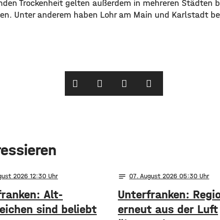
nden Trockenheit gelten außerdem in mehreren Städten 
n. Unter anderem haben Lohr am Main und Karlstadt ber
ressieren
notes
gust 2026 12:30
07
. August 2026 05:30
ranken: Alt-
Unterfranken: Regi
eichen sind beliebt
erneut aus der Luft