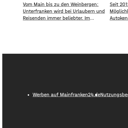
Vom Main bis zu den Weinbergen:
Seit 201
Unterfranken wird bei Urlaubern und
Möglichk
Reisenden immer beliebter. Im
Autoken
ersten Halbjahr 2026 sind mehr
und das 
Gäste in die Region gekommen als
haben i
noch ein Jahr zuvor. ​Wie aus
Main-Rh
aktuellen Zahlen des Landesamts
Autoken
für Statistik hervorgeht, sind
es mit 
zwischen Januar und Juni über 1,3
Kennzei
Millionen Menschen hier
Altlandk
angekommen, ein Plus von 2,8
kommen 
Prozent. ​Außerdem
8.800 
Werben auf Mainfranken24.de
Nutzungsbe