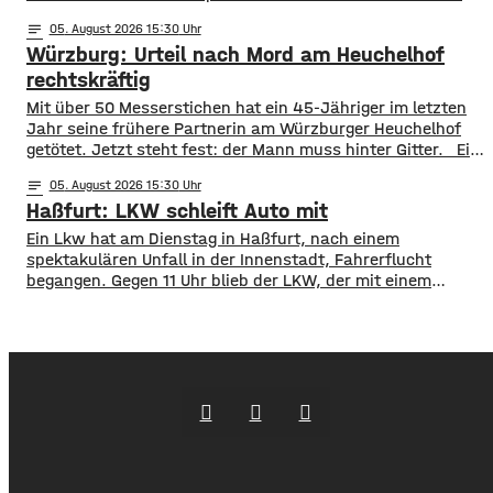
im Eingangsbereich, Tendenz weiter steigend. Die
notes
05
. August 2026 15:30
vorzeitige Schließung begründet die Stadt mit dem Schutz
Würzburg: Urteil nach Mord am Heuchelhof
der Gesundheit der Besucher, vor allem aber auch der
Beschäftigten in der Stadtbücherei. Das
rechtskräftig
​​Mit über 50 Messerstichen hat ein 45-Jähriger im letzten
Jahr seine frühere Partnerin am Würzburger Heuchelhof
getötet. Jetzt steht fest: der Mann muss hinter Gitter. ​Ein
letzter Versuch die Gefängnisstrafe noch zu verhindern ist
notes
05
. August 2026 15:30
jetzt gescheitert – wie der Bundesgerichtshof auf Anfrage
Haßfurt: LKW schleift Auto mit
mitgeteilt hat, wurde die Revision der Verteidigung als
unbegründet verworfen. Damit ist das Mord-Urteil
Ein Lkw hat am Dienstag in Haßfurt, nach einem
jetzt rechtskräftig und
spektakulären Unfall in der Innenstadt, Fahrerflucht
begangen. Gegen 11 Uhr blieb der LKW, der mit einem
Anhänger unterwegs war, an einem geparkten Auto
hängen. Das Gespann schleifte das Auto mehrere Meter
mit und fuhr dann einfach davon. Der PKW wurde an der
Front massiv beschädigt, der