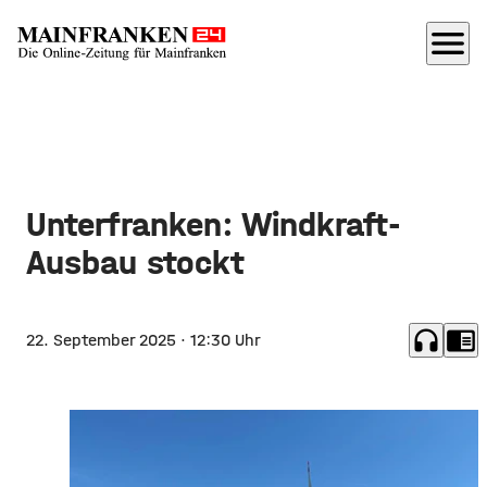
menu
Unterfranken: Windkraft-
Ausbau stockt
headphones
chrome_reader_mode
22. September 2025
· 12:30 Uhr