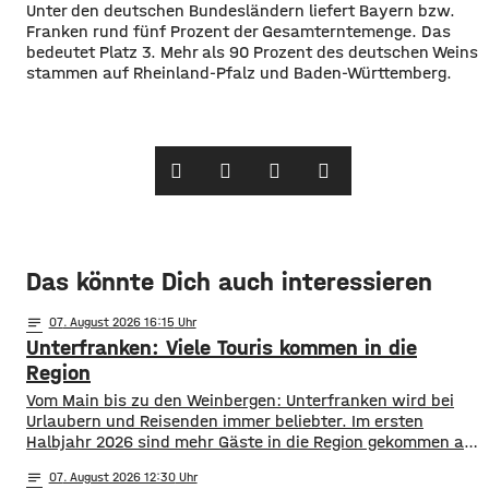
Unter den deutschen Bundesländern liefert Bayern bzw.
Franken rund fünf Prozent der Gesamterntemenge. Das
bedeutet Platz 3. Mehr als 90 Prozent des deutschen Weins
stammen auf Rheinland-Pfalz und Baden-Württemberg.
Das könnte Dich auch interessieren
notes
07
. August 2026 16:15
Unterfranken: Viele Touris kommen in die
Region
Vom Main bis zu den Weinbergen: Unterfranken wird bei
Urlaubern und Reisenden immer beliebter. Im ersten
Halbjahr 2026 sind mehr Gäste in die Region gekommen als
noch ein Jahr zuvor. ​Wie aus aktuellen Zahlen des
notes
07
. August 2026 12:30
Landesamts für Statistik hervorgeht, sind zwischen