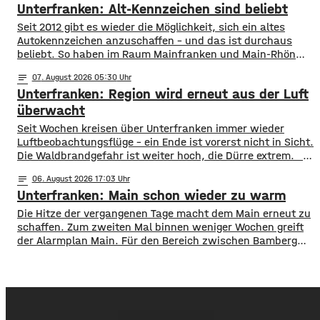
Unterfranken: Alt-Kennzeichen sind beliebt
Januar und Juni über 1,3 Millionen Menschen hier
angekommen, ein Plus von 2,8 Prozent. ​Außerdem
Seit 2012 gibt es wieder die Möglichkeit, sich ein altes
Autokennzeichen anzuschaffen – und das ist durchaus
beliebt. So haben im Raum Mainfranken und Main-Rhön
fast 61.000 Kfz ein altes Autokennzeichen. Die meisten
notes
07
. August 2026 05:30
sind es mit rund 11.900 mit dem Kennzeichen OCH für den
Unterfranken: Region wird erneut aus der Luft
Altlandkreis Ochsenfurt. Dahinter kommen EBN für Ebern
mit fast 8.800 und
überwacht
​​Seit Wochen kreisen über Unterfranken immer wieder
Luftbeobachtungsflüge – ein Ende ist vorerst nicht in Sicht.
Die Waldbrandgefahr ist weiter hoch, die Dürre extrem. ​
Wie die Regierung von Unterfranken jetzt mitgeteilt hat,
notes
06
. August 2026 17:03
finden deshalb am Wochenende wieder Kontrollflüge statt.
Unterfranken: Main schon wieder zu warm
Die Flugzeuge halten dabei Ausschau nach möglichen
Brandherden. ​Die Situation bleibt angespannt: Nicht nur
Die Hitze der vergangenen Tage macht dem Main erneut zu
in den Wäldern, sondern
schaffen. Zum zweiten Mal binnen weniger Wochen greift
der Alarmplan Main. Für den Bereich zwischen Bamberg
und Würzburg gilt eine Vorwarnung, ab Würzburg
mainabwärts die zweite von drei Warnstufen. Zwar gibt es
aktuell mit dem Sauerstoffgehalt im Wasser noch keine
Probleme, allerdings ist die Wassertemperatur