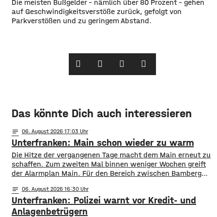
Die meisten Bußgelder – nämlich über 80 Prozent – gehen
auf Geschwindigkeitsverstöße zurück, gefolgt von
Parkverstößen und zu geringem Abstand.
Das könnte Dich auch interessieren
notes
06
. August 2026 17:03
Unterfranken: Main schon wieder zu warm
Die Hitze der vergangenen Tage macht dem Main erneut zu
schaffen. Zum zweiten Mal binnen weniger Wochen greift
der Alarmplan Main. Für den Bereich zwischen Bamberg
und Würzburg gilt eine Vorwarnung, ab Würzburg
notes
06
. August 2026 16:30
mainabwärts die zweite von drei Warnstufen. Zwar gibt es
Unterfranken: Polizei warnt vor Kredit- und
aktuell mit dem Sauerstoffgehalt im Wasser noch keine
Probleme, allerdings ist die Wassertemperatur
Anlagenbetrügern