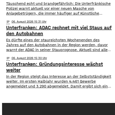
​​Täuschend echt und brandgefährlich: Die Unterfränkische
Polizei warnt aktuell vor einer neuen Masche von
Anlagebetrügern, die immer häufiger auf Künstliche
Intelligenz setzen. ​Demnach werden auch immer wieder
notes
06
. August 2026 15:31
Menschen aus der Region um ihr Erspartes gebracht. ​Laut
Unterfranken: ADAC rechnet mit viel Staus auf
Polizei erstellen die Täter mithilfe von KI täuschen echte
Werbevideos oder fälschen Empfehlungen von prominenten
den Autobahnen
Persönlichkeiten. Ihr Ziel: echte
Es dürfte eines der staureichsten Wochenenden des
Jahres auf den Autobahnen in der Region werden, davor
warnt der ADAC in seiner Stauprognose. Aktuell sind alle
Bundesländer in den Sommerferien, sie enden allerdings in
notes
06
. August 2026 15:30
Hessen, Rheinland-Pfalz und dem Saarland. Auch in den
Unterfranken: Gründungsinteresse wächst
skandinavischen Ländern beginnt die Schule langsam
wieder. Daher dürfte es auf A 3 und
weiter
In der Region steigt das Interesse an der Selbstständigkeit
weiter. Im ersten Halbjahr wurden 4.461 Gewerbe
angemeldet und 3.290 abgemeldet. Damit ergibt sich ein
Plus von 1.171 Betrieben. Besonders hohe Zuwächse
verzeichneten Würzburg, der Landkreis Würzburg sowie
die Regionen Haßberge, Bad Kissingen und Schweinfurt.
Nach dem aktuellen IHK-Report entstehen viele
Gründungen allerdings aus dem Wunsch