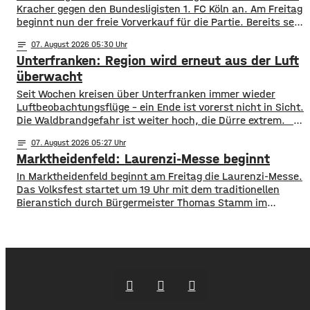
Kracher gegen den Bundesligisten 1. FC Köln an. Am Freitag
beginnt nun der freie Vorverkauf für die Partie. Bereits seit
Montag läuft der Vorverkauf für Vereinsmitglieder, ab
notes
07
. August 2026 05:30
Freitagmittag 12 Uhr, können aber alle ihre Karten kaufen.
Unterfranken: Region wird erneut aus der Luft
Für das Spiel gegen die Bundesliga-Traditionsmannschaft
wird eine große Kulisse
überwacht
​​Seit Wochen kreisen über Unterfranken immer wieder
Luftbeobachtungsflüge – ein Ende ist vorerst nicht in Sicht.
Die Waldbrandgefahr ist weiter hoch, die Dürre extrem. ​
Wie die Regierung von Unterfranken jetzt mitgeteilt hat,
notes
07
. August 2026 05:27
finden deshalb am Wochenende wieder Kontrollflüge statt.
Marktheidenfeld: Laurenzi-Messe beginnt
Die Flugzeuge halten dabei Ausschau nach möglichen
Brandherden. ​Die Situation bleibt angespannt: Nicht nur
In Marktheidenfeld beginnt am Freitag die Laurenzi-Messe.
in den Wäldern, sondern
Das Volksfest startet um 19 Uhr mit dem traditionellen
Bieranstich durch Bürgermeister Thomas Stamm im
Festzelt auf der Martinswiese. Bereits ab 16 Uhr öffnen der
Verkaufsmarkt mit rund 120 Ständen, die Fahrgeschäfte
sowie Biergarten und Weindorf. Am Freitagabend gibt es
um 22 Uhr 15 eine Lichtshow am Riesenrad.