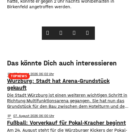
hatte, konnte er gegen 2 Uhr nachts wohlbehalten in
Birkenfeld angetroffen werden.
Das könnte Dich auch interessieren
notes
07
. August 2026 06:02
TOPNEWS
Würzburg: Stadt hat Arena-Grundstück
gekauft
Die Stadt Würzburg ist einen weiteren wichtigen Schritt in
Richtung Multifunktionsarena gegangen. Sie hat nun das
Grundstück für den Bau zwischen dem Hotelturm und den
Bahngleisen gekauft. Wie Oberbürgermeister Martin Heilig
notes
07
. August 2026 06:00
bei Instagram mitgeteilt hat, ist der Vertrag
Fußball: Vorverkauf für Pokal-Kracher beginnt
unterschrieben. In Anlehnung an den berühmten Satz nach
der ersten Mondlandung sagt Heilig, es sei für ihn
Am 24. August steht für die Würzburger Kickers der Pokal-