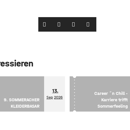
ressieren
13.
Career ´n Chill -
Sep
2026
9. SOMMERACHER
Karriere trifft
KLEIDERBASAR
Sommerfeeling