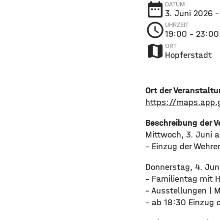
date_range
DATUM
3. Juni 2026
–
schedule
UHRZEIT
19:00
– 23:00
map
ORT
Hopferstadt
Ort der Veranstalt
https://maps.app
Beschreibung der V
Mittwoch, 3. Juni 
– Einzug der Wehr
Donnerstag, 4. Jun
– Familientag mit
– Ausstellungen | 
– ab 18:30 Einzug