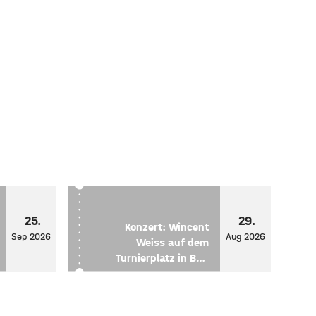
25.
29.
Konzert: Wincent
Sep
2026
Aug
2026
Weiss auf dem
Turnierplatz in Bad
Kissingen