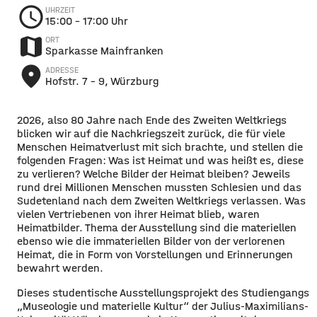
schedule
UHRZEIT
15:00
– 17:00 Uhr
map
ORT
Sparkasse Mainfranken
place
ADRESSE
Hofstr. 7 - 9, Würzburg
2026, also 80 Jahre nach Ende des Zweiten Weltkriegs
blicken wir auf die Nachkriegszeit zurück, die für viele
Menschen Heimatverlust mit sich brachte, und stellen die
folgenden Fragen: Was ist Heimat und was heißt es, diese
zu verlieren? Welche Bilder der Heimat bleiben? Jeweils
rund drei Millionen Menschen mussten Schlesien und das
Sudetenland nach dem Zweiten Weltkriegs verlassen. Was
vielen Vertriebenen von ihrer Heimat blieb, waren
Heimatbilder. Thema der Ausstellung sind die materiellen
ebenso wie die immateriellen Bilder von der verlorenen
Heimat, die in Form von Vorstellungen und Erinnerungen
bewahrt werden.
Dieses studentische Ausstellungsprojekt des Studiengangs
„Museologie und materielle Kultur“ der Julius-Maximilians-