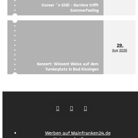
Career ´n Chill - Karriere trifft
Sommerfeeling
29.
Aug
2026
Konzert: Wincent Weiss auf dem
Turnierplatz in Bad Kissingen
Werben auf Mainfranken24.de