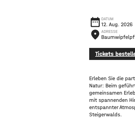
date_range
DATUM
12. Aug. 2026
place
ADRESSE
Baumwipfelpfa
Tickets bestell
Erleben Sie die par
Natur: Beim geführ
gemeinsamen Erlebe
mit spannenden Hin
entspannter Atmos
Steigerwalds.