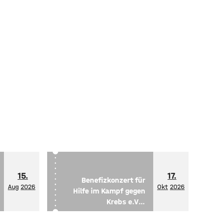
15.
17.
Benefizkonzert für
Aug
2026
Okt
2026
Hilfe im Kampf gegen
Krebs e.V. -
Vierfarben Saxophon