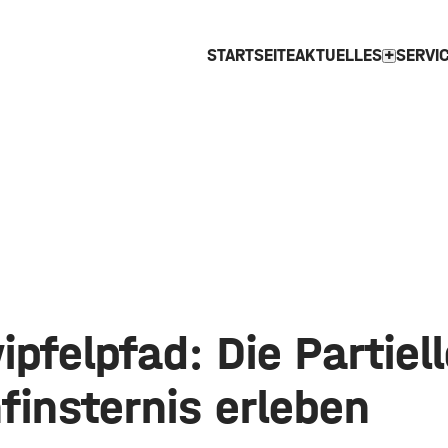
STARTSEITE
AKTUELLES
SERVI
expand_more
felpfad: Die Partiell
finsternis erleben