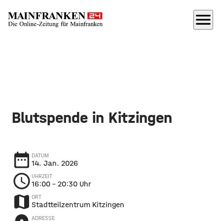
menu
Blutspende in Kitzingen
date_range
DATUM
14. Jan. 2026
schedule
UHRZEIT
16:00
– 20:30 Uhr
map
ORT
Stadtteilzentrum Kitzingen
ADRESSE