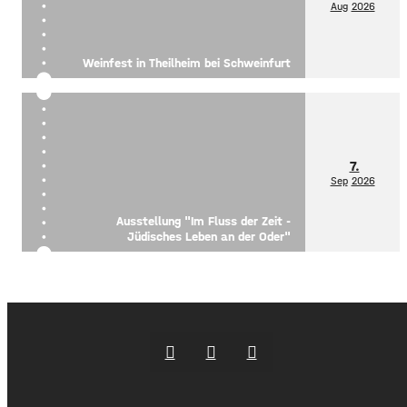
Aug
2026
Weinfest in Theilheim bei Schweinfurt
7.
Sep
2026
Ausstellung "Im Fluss der Zeit -
Jüdisches Leben an der Oder"