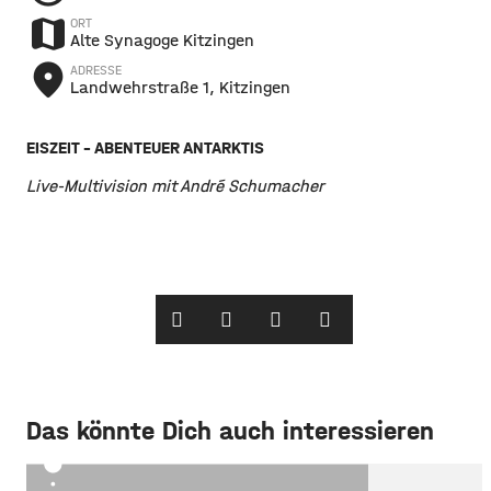
map
ORT
Alte Synagoge Kitzingen
place
ADRESSE
Landwehrstraße 1, Kitzingen
EISZEIT – ABENTEUER ANTARKTIS
Live-Multivision mit André Schumacher
Das könnte Dich auch interessieren