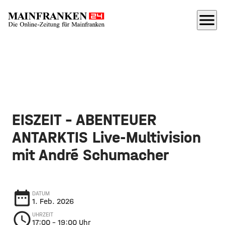
menu
EISZEIT – ABENTEUER
ANTARKTIS Live-Multivision
mit André Schumacher
date_range
DATUM
1. Feb. 2026
schedule
UHRZEIT
17:00
– 19:00 Uhr