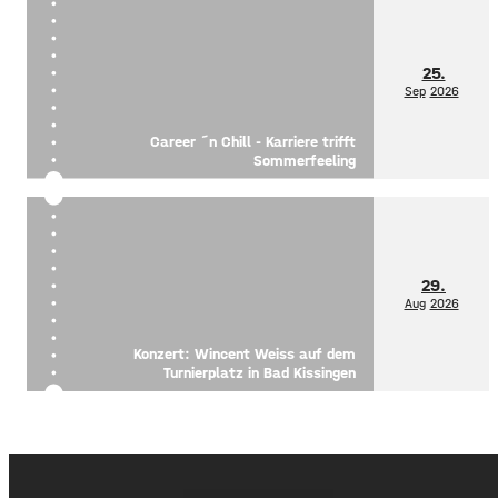
25.
Sep
2026
Career ´n Chill - Karriere trifft
Sommerfeeling
29.
Aug
2026
Konzert: Wincent Weiss auf dem
Turnierplatz in Bad Kissingen