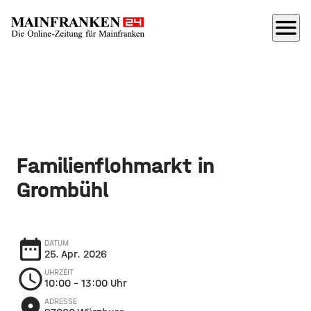
menu
Familienflohmarkt in
Grombühl
date_range
DATUM
25. Apr. 2026
schedule
UHRZEIT
10:00
– 13:00 Uhr
place
ADRESSE