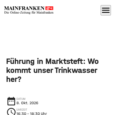
menu
Führung in Marktsteft: Wo
kommt unser Trinkwasser
her?
date_range
DATUM
8. Okt. 2026
schedule
UHRZEIT
16:30
– 18:30 Uhr