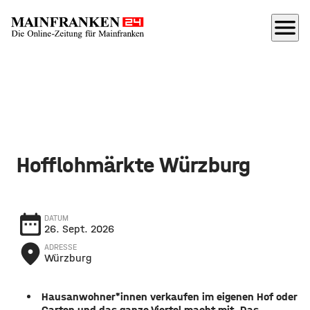
menu
Hofflohmärkte Würzburg
date_range
DATUM
26. Sept. 2026
place
ADRESSE
Würzburg
Hausanwohner*innen verkaufen im eigenen Hof oder
Garten und das ganze Viertel macht mit. Das