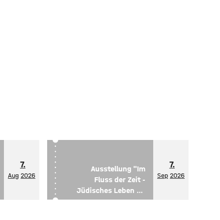
7.
7.
Ausstellung "Im
Aug
2026
Sep
2026
Fluss der Zeit -
Jüdisches Leben an
der Oder"