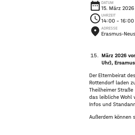
date_range
DATUM
15. März 2026
schedule
UHRZEIT
14:00
– 16:00
place
ADRESSE
Erasmus-Neuste
März 2026 von
Uhr), Ersamus
Der Elternbeirat d
Rottendorf laden z
Theilheimer Straße
das leibliche Wohl
Infos und Standa
Außerdem können si