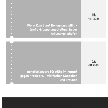
15.
Aug
2026
Wenn Kunst auf Begegnung trifft –
Große Gruppenausstellung in der
ArtLounge Iphofen
17.
Okt
2026
Benefizkonzert für Hilfe im Kampf
gegen Krebs e.V. - Vierfarben Saxophon
und Freunde